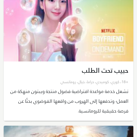
حبيب تحت الطلب
+18
،
كوري
،
كوميدي
،
دراما
،
خيال
،
رومانسي
تشعل خدمة مواعدة افتراضية فضول منتجة ويبتون منهكة من
العمل٬ وتدفعها إلى الهروب من واقعها الفوضوي بحثًا عن
فرصة حقيقية للرومانسية.