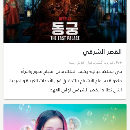
القصر الشرقي
+18
،
كوري
،
أكشن
،
خيال
،
تاريخ
،
رعب
في مملكة خيالية٬ يكلف الملك قاتل أشباح فخور وامرأة
ملعونة بسماع الأشباح بالتحقيق في الأحداث الغريبة والمرعبة
التي تطارد القصر الشرقي لولي العهد.