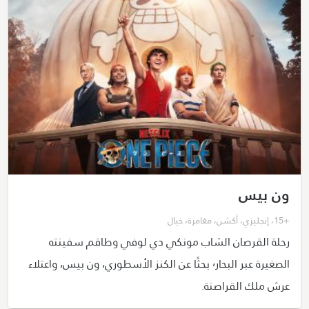
ون بيس
+15
،
إنجليزي
،
أكشن
،
مغامرة
،
خيال
رحلة القرصان الشاب مونكي دي لوفي وطاقم سفينته
الصغيرة عبر البحار٬ بحثًا عن الكنز الأسطوري، ون بيس، واعتلاء
عرش ملك القراصنة.