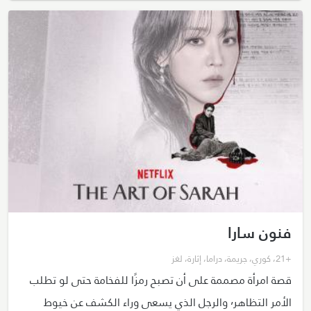
فنون سارا
+21
،
كوري
،
جريمة
،
دراما
،
إثارة
،
لغز
قصة امرأة مصممة على أن تصبح رمزًا للفخامة حتى لو تطلب
الأمر التظاهر٬ والرجل الذي يسعى وراء الكشف عن خيوط