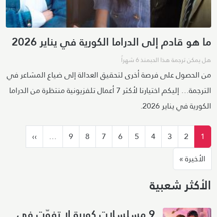
ما هو قادم إلى الدراما الكورية في يناير 2026
هل يمكن ترجمة هذا الحب
منذ 6 شهراً
من الحصول على فرصة أخرى لتحقيق العدالة إلى ضياع المشاعر في
الترجمة… إليكم اختيارنا لأكثر 7 أعمال تلفزيونية منتظرة من الدراما
الكورية في يناير 2026.
ترقيم الصفحات
الصفحة التا
››
…
9
8
7
6
5
4
3
2
1
الصفحة الأخيرة
الأخيرة »
الأكثر شعبية
9 مسلسلات كورية لا تفوّت في