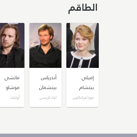
الطاقم
إميلي
أندرياس
ماتشي
بيتشام
بيتشمان
موشاو
مورا فرانكلين
ايك لارسن
أوليك