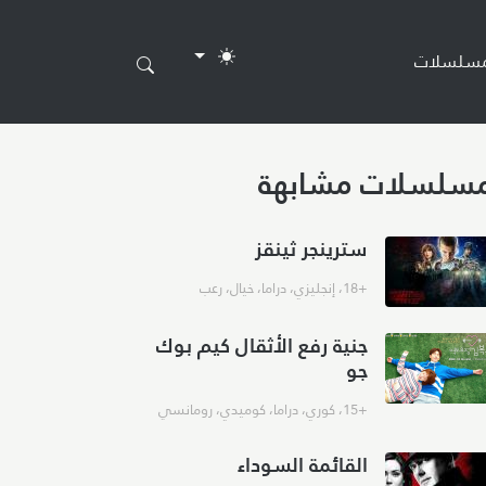
مسلسلات
سلسلات مشابهة
سترينجر ثينقز
+18
،
إنجليزي
،
دراما
،
خيال
،
رعب
جنية رفع الأثقال كيم بوك
جو
+15
،
كوري
،
دراما
،
كوميدي
،
رومانسي
القائمة السوداء