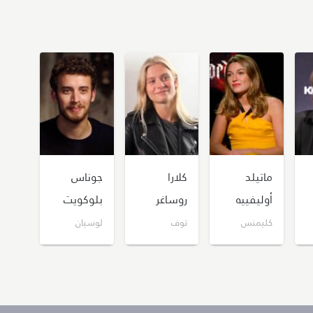
ماتيلد
كلارا
جوناس
أوليفييه
روساغر
بلوكويت
كليمنس
توف
لوسيان