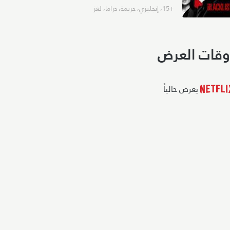
+15
،
إنجليزي
،
جريمة
،
دراما
،
لغز
وقات العرض
يعرض حالياً