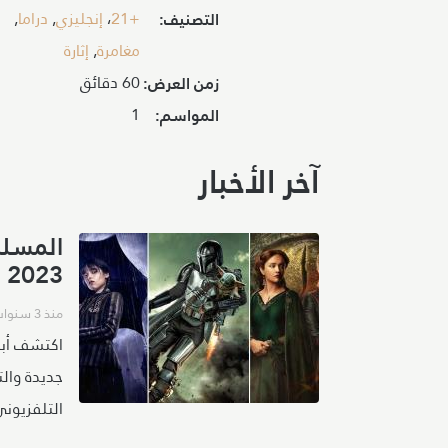
+21
،
إنجليزي
,
دراما
,
التصنيف:
مغامرة
,
إثارة
60 دقائق
زمن العرض:
1
المواسم:
آخر الأخبار
المسلس
2023
منذ 3 سنوات
اكتشف أبر
جديدة وال
التلفزيوني 2022 - 23