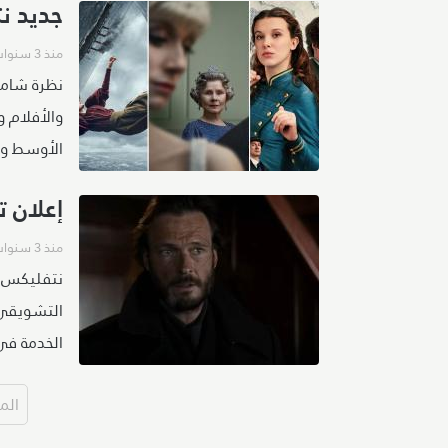
جديد نت
منذ 3 سنوات
والأفلام و
الأوسط وشم
إعلان ت
منذ 3 سنوات
نتفليكس ت
الخدمة في الـ 17 من نوفمب
الم