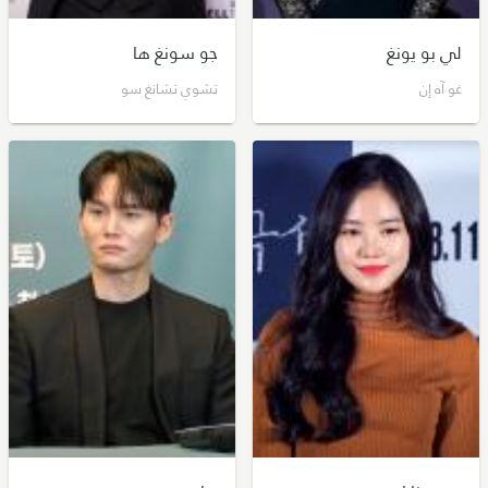
لي بو يونغ
جو سونغ ها
غو آه إن
تشوي تشانغ سو