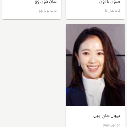
سون نا اون
هان جون وو
كانغ هان نا
بارك يونغ وو
جيون هاي جين
جو اون جونغ