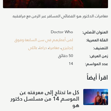
مغامرات الدكتور هو الفضائي المسافر عبر الزمن مع مرافقيه.
Doctor Who
العنوان الأصلي:
لمن أعمارهم في سن السابعة وفوق
الفئة العمرية:
إنجليزي
،
مغامرة
،
دراما
،
عائلي
التصنيف:
50 دقائق
زمن العرض:
14
عدد المواسم:
اقرأ أيضاً
كل ما تحتاج إلى معرفته عن
الموسم 14 من مسلسل دكتور
هو