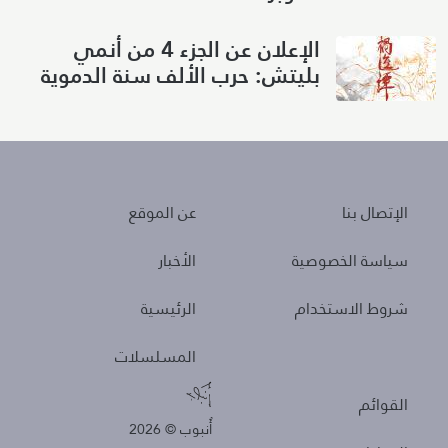
الإعلان عن الجزء 4 من أنمي
بليتش: حرب الألف سنة الدموية
About
Policies
الإتصال بنا
عن الموقع
سياسة الخصوصية
الأخبار
شروط الاستخدام
الرئيسية
المسلسلات
Other
القوائم
أُنبوب © 2026