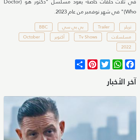
في ثلاث حلقات خاصة٬ يعود مسلسل "دكتور هو (Doctor
Who)" في شهر نوفمبر من عام 2023.
تريلر
Trailer
بي بي سي
BBC
مسلسلات
Tv Shows
أكتوبر
October
2022
Pinterest
Share
WhatsApp
Twitter
Facebook
آخر الأخبار