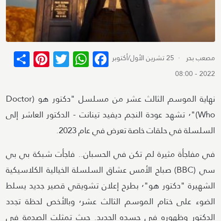
terest
re
WhatsApp
Twitter
Facebook
مصعب بحر
· 25 تشرين الأول/أكتوبر
2022 - 08:00
نهاية الموسم الثالث عشر من مسلسل "دكتور هو (Doctor
Who)"٬ تشهد عودة النجم ديفيد تينانت - الدكتور العاشر إلى
السلسلة في حلقات خاصة تعرض في عام 2023.
في مفاجأة مثيرة لم تكن في الحسبان.. فاجأت شبكة بي بي
سي (BBC) صباح الأمس عشاق السلسلة الخيالية الكلاسيكية
الشهيرة "دكتور هو"٬ بطرح إعلان تشويقي قصير جديد يسلط
الضوء على ختام الموسم الثالث عشر٬ وبالأخص لحظة تجدد
الدكتور وظهوره في جسده الجديد. حيث تمثلت الصدمة في