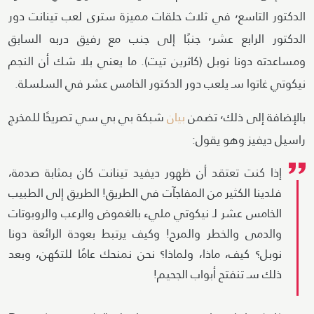
الدكتور التاسع٬ في ثلاث حلقات مميزة سترى لعب تينانت دور
الدكتور الرابع عشر٬ جنبًا إلى جنب مع رفيق دربه السابق
ومساعدته دونا نوبل (كاثرين تيت). ما يعني بلا شك أن النجم
نيكوتي غاتوا سـ يلعب دور الدكتور الخامس عشر في السلسلة.
بالإضافة إلى ذلك٬ تضمن
بيان
شبكة بي بي سي تصريحًا للمخرج
راسيل ديفيز وهو يقول:
إذا كنت تعتقد أن ظهور ديفيد تينانت كان بمثابة صدمة،
فلدينا الكثير من المفاجآت في الطريق! الطريق إلى الطبيب
الخامس عشر لـ نيكوتي مليء بالغموض والرعب والروبوتات
والدمى والخطر والمرح! وكيف يرتبط بعودة الرائعة دونا
نوبل؟ كيف، ماذا، ولماذا؟ نحن نمنحك عامًا للتكهن، وبعد
ذلك سـ تنفتح أبواب الجحيم!