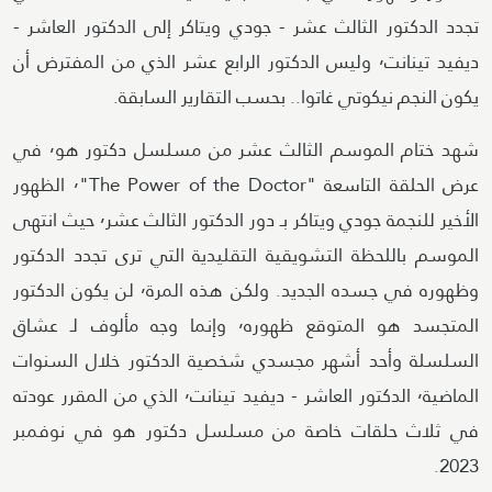
تجدد الدكتور الثالث عشر - جودي ويتاكر إلى الدكتور العاشر -
ديفيد تينانت٬ وليس الدكتور الرابع عشر الذي من المفترض أن
يكون النجم نيكوتي غاتوا.. بحسب التقارير السابقة.
شهد ختام الموسم الثالث عشر من مسلسل دكتور هو٬ في
عرض الحلقة التاسعة "The Power of the Doctor"٬ الظهور
الأخير للنجمة جودي ويتاكر بـ دور الدكتور الثالث عشر٬ حيث انتهى
الموسم باللحظة التشويقية التقليدية التي ترى تجدد الدكتور
وظهوره في جسده الجديد. ولكن هذه المرة٬ لن يكون الدكتور
المتجسد هو المتوقع ظهوره٬ وإنما وجه مألوف لـ عشاق
السلسلة وأحد أشهر مجسدي شخصية الدكتور خلال السنوات
الماضية٬ الدكتور العاشر - ديفيد تينانت٬ الذي من المقرر عودته
في ثلاث حلقات خاصة من مسلسل دكتور هو في نوفمبر
2023.