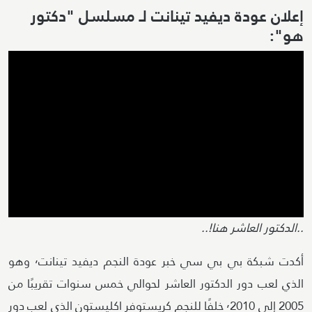
إعلان عودة ديفيد تينانت لـ مسلسل "دكتور
هو":
..الدكتور العاشر هنا!..
أكدت شبكة بي بي سي خبر عودة النجم ديفيد تينانت٬ وهو
الذي لعب دور الدكتور العاشر لحوالي خمس سنوات تقريبًا من
2005 إلى ٬2010 خلفًا للنجم كريستوفر اكليستون الذي لعب دور