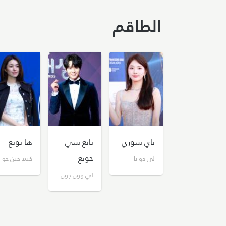
الطاقم
باي سوزي
يانغ سي
ها يونغ
جونغ
لي دو نا
كيم جين جو
لي وون جون