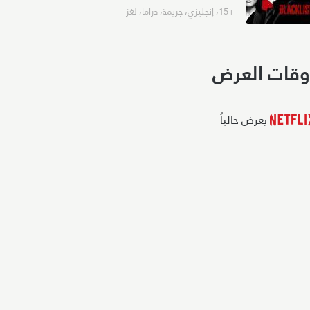
+15
،
إنجليزي
،
جريمة
،
دراما
،
لغز
وقات العرض
يعرض حالياً