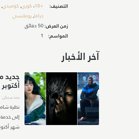
+18
،
كوري
,
كوميدي
,
التصنيف:
دراما
,
رومانسي
50 دقائق
زمن العرض:
1
المواسم:
آخر الأخبار
جديد م
أكتوبر 2023
منذ سنتان
نظرة شاملة
شهر أكتوبر 2023.. القائمة