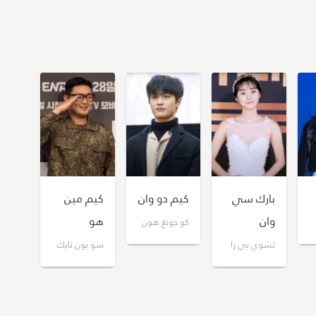
بارك سي
كيم دو وان
كيم مين
وان
هو
كو جونغ هون
تشوي يي را
سو يون تايك