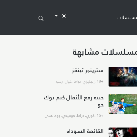
مسلسلات
سلسلات مشابهة
سترينجر ثينقز
+18
،
إنجليزي
،
دراما
،
خيال
،
رعب
جنية رفع الأثقال كيم بوك
جو
+15
،
كوري
،
دراما
،
كوميدي
،
رومانسي
القائمة السوداء