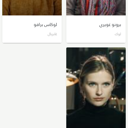
برونو غويري
لوكاس برافو
لوك
غابريال