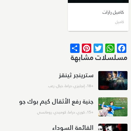
كاميل رازات
كاميل
Pinterest
Share
WhatsApp
Twitter
Facebook
مسلسلات مشابهة
سترينجر ثينقز
+18
،
إنجليزي
،
دراما
،
خيال
،
رعب
جنية رفع الأثقال كيم بوك جو
+15
،
كوري
،
دراما
،
كوميدي
،
رومانسي
القائمة السوداء