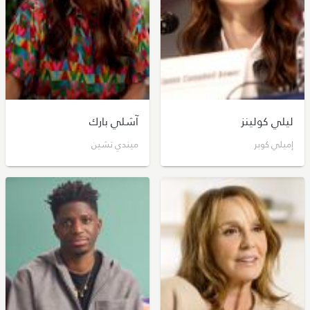
ليلي كولينز
آشلي بارك
إميلي كوبر
ميندي تشين