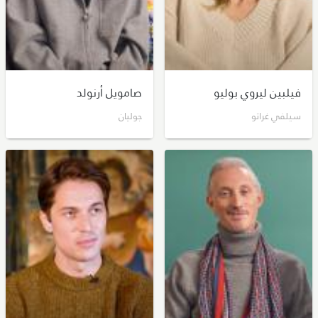
فيلبين ليروي بوليو
صامويل أرنولد
سيلفي غراتو
جوليان