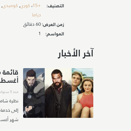
+15
،
كوري
,
كوميدي
,
التصنيف:
دراما
60 دقائق
زمن العرض:
1
المواسم:
آخر الأخبار
قائمة 
أغسطس 1
منذ 5 سنوات
نظرة شاملة
شهر أغسطس 2021.. وال