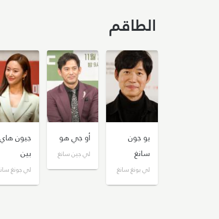
الطاقم
يو جون
أو جي هو
جيون هاي
سانغ
بين
لي جين سانغ
لي بونغ سانغ
لي جونغ سان