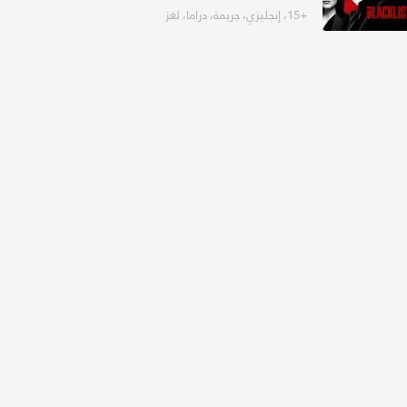
+15
،
إنجليزي
،
جريمة
،
دراما
،
لغز