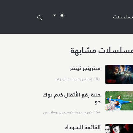
مسلسلات
سلسلات مشابهة
سترينجر ثينقز
+18
،
إنجليزي
،
دراما
،
خيال
،
رعب
جنية رفع الأثقال كيم بوك
جو
+15
،
كوري
،
دراما
،
كوميدي
،
رومانسي
القائمة السوداء