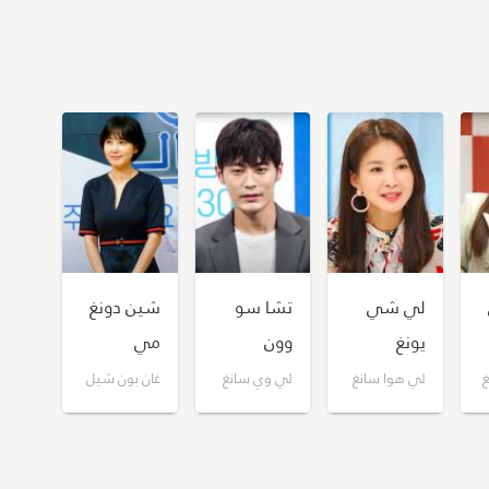
لي شي
تشا سو
شين دونغ
يونغ
وون
مي
غ
لي هوا سانغ
لي وي سانغ
غان بون شيل