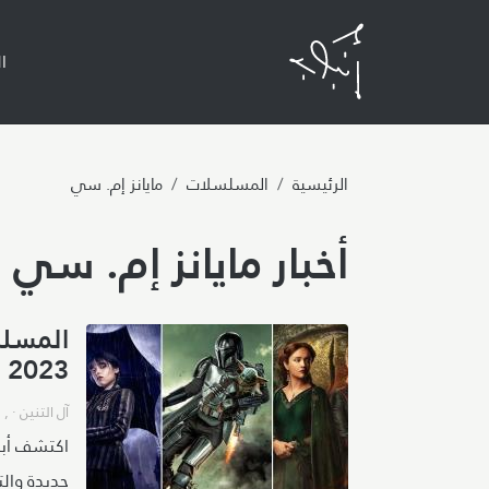
n
ا
الرئيسية
المسلسلات
مايانز إم. سي
أخبار مايانز إم. سي
المسلس
2023
آل التنين
· ,
و
اكتشف أبر
جديدة وال