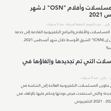
قائمة مسلسلات وأفلام "OSN" لـ شهر
202
ناين
· ,
حرب النجوم: الدفعة السيئة
·
منذ 5 سنوات
لمسلسلات والأفلام والبرامج التلفزيونية القادمة إلى خدمة
بث "أو إس إن (OSN)" الشرق الأوسط خلال شهر أغسطس 2021..
نا!
لات التي تم تجديدها وإلغاؤها في
· ,
باري
·
منذ 5 سنوات
عناوين المسلسلات التلفزيونية العائدة إلى الشاشة في
مواسم جديدة٬ والتي استنفدت فرص عودتها وحكم عليها بالإلغاء، في