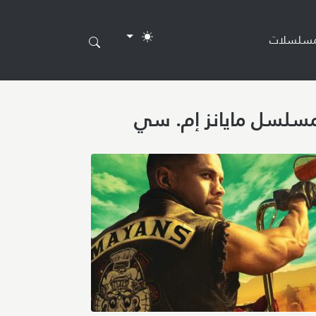
مسلسلات
سلسل
مايانز إم. سي