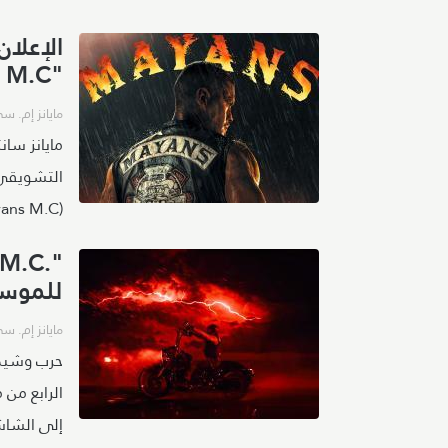
"Mayans M.C"
مايانز إم. س
مايانز سان
التشويقي 
(Mayans M.C)".
للموسم
مايانز إم. س
حرب وشيكة
إلى الشاش