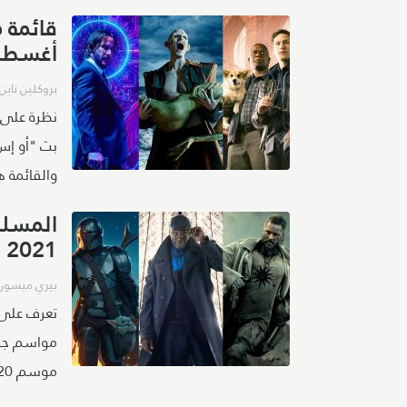
أغسطس 1
بروكلين ناين 
نظرة على ا
والقائمة ه
المسلس
2021
بيري ميسون
تعرف على 
موسم 2020 - 2021 التلفزيوني.