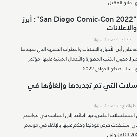
مؤتمر "San Diego Comic-Con 2022": أبرز
والإعلانات
· ,
ماذا لو...؟
·
منذ 4 سنوات
 على أبرز الأخبار والإعلانات والنظرات الحصرية التي شهدها
الحدث الأكبر لـ محبي الكتب المصورة والأعمال المبنية عليها٬ مؤتمر
سان دييغو الدولي 2022.
لات التي تم تجديدها وإلغاؤها في
ذا واكينغ ديد
·
منذ 4 سنوات
المسلسلات التلفزيونية العائدة إلى الشاشة في مواسم
تي استنفدت فرص عودتها وحكم عليها بالإلغاء في موسم