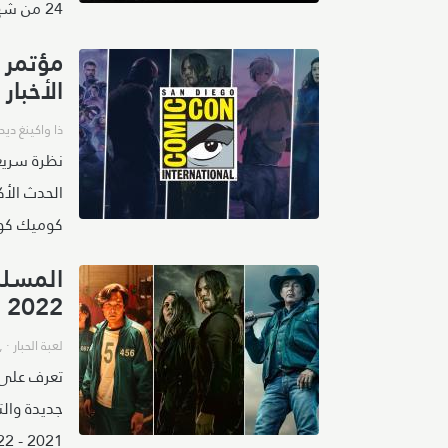
24 من شهر مايو المقبل.
الأخبار 
ذا واكينغ ديد
نظرة سريعة
كوميك كون 
المسلس
2022
لعبة الحبار
· ,
تعرف على 
جديدة وال
2021 - 2022 التلفزيوني.