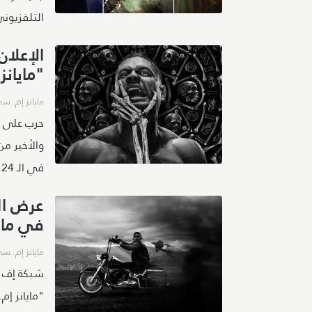
التلفزيوني 2022 - 23
"مايان
مايانز إم. س
حرب على أ
في الـ 24 من شهر مايو المقبل.
في مايو 23
مايانز إم. س
شبكة إف 