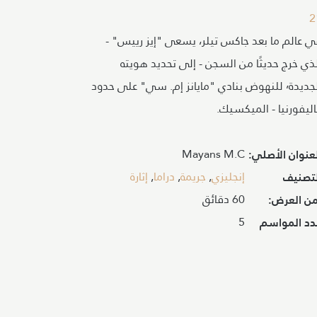
2
ي عالم ما بعد جاكس تيلر، يسعى "إيز رييس" -
ذي خرج حديثًا من السجن - إلى تحديد هويته
الجديدة٬ للنهوض بنادي "مايانز إم. سي" على حدود
ليفورنيا - الميكسيك.
Mayans M.C
عنوان الأصلي:
إنجليزي
,
جريمة
,
دراما
,
إثارة
لتصنيف
60 دقائق
من العرض:
5
دد المواسم