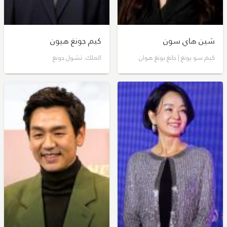
شين هاي سون
كيم جونغ هيون
كيم سو يونغ | جانغ بونغ هوان
الملك. تشول جونغ