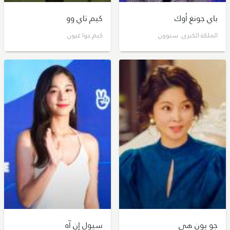
باي جونغ أوك
كيم تاي وو
الملكة الكبرى. سنوون
كيم جوا غيون
جو يون هي
سيول إن آه