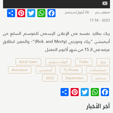
terest
re
WhatsApp
Twitter
Facebook
مصعب بحر
· 26 أيلول/سبتمبر
2023 - 17:58
ريك يطارد نفسه في الإعلان الرسمي للموسم السابع من
أنيميشن "ريك ومورتي (Rick and Morty)"٬ والمقرر انطلاق
عرضه في الـ 15 من شهر أكتوبر المقبل.
تريلر
Trailer
أدولت سويم
Adult Swim
مسلسلات
Tv Shows
أنيميشن
Animation
سبتمبر
September
2023
Pinterest
Share
WhatsApp
Twitter
Facebook
آخر الأخبار