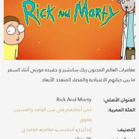
مغامرات العالم المجنون ريك سانشيز و حفيده مورتي أثناء السفر
ما بين حياتهم الاعتيادية والفضاء المتعدد الأبعاد.
Rick And Morty
العنوان الأصلي:
لمن أعمارهم في سن الواحد والعشرين
الفئة العمرية:
وفوق
إنجليزي
،
أنيميشن
،
مغامرة
،
كوميدي
التصنيف: