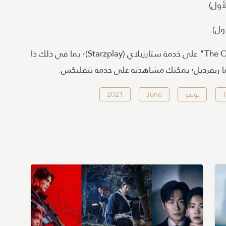
تستطيع مشاهدة معظم مسلسلات شبكة "The Cw" على خدمة ستارزبلاي (Starzplay)٬ بما في ذلك ذا
يونيو
June
2021