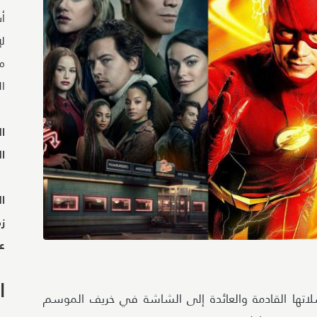
أب
لإ
م
ال
ال
ال
ا
ز
ع
ا
ها القادمة والعائدة إلى الشاشة في خريف الموسم