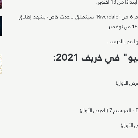
عرض الموسم 8 من 'The Flash' والموسم 6 من 'Riverdale' سينطلق بـ حدث خاص٬ يشهد إطلاق
 في خريف 2021: