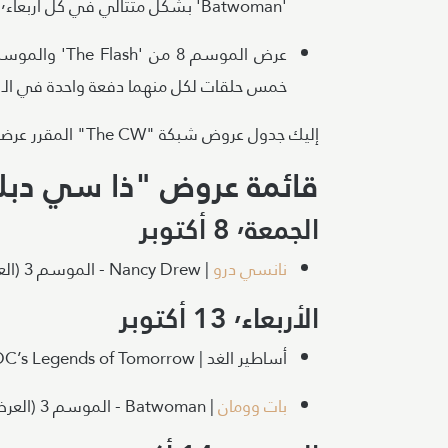
'Batwoman' بشكل متتالي في كل أربعاء٬ ابتداءًا من 13 أكتوبر.
خمس حلقات لكل منهما دفعة واحدة في الـ 16 من نوفمبر.
إليك جدول عروض شبكة "The CW" المقرر عرضها في الخريف..
قائمة عروض "ذا سي دبليو"
الجمعة٬ 8 أكتوبر
نانسي درو
| Nancy Drew - الموسم 3 (العرض الأول)
الأربعاء٬ 13 أكتوبر
أساطير الغد | DC’s Legends of Tomorrow - الموسم 7 (العرض الأول)
بات وومان
| Batwoman - الموسم 3 (العرض الأول)