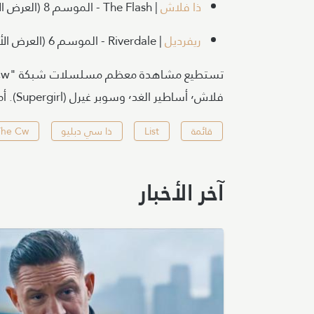
ذا فلاش
| The Flash - الموسم 8 (العرض الأول)
ريفرديل
| Riverdale - الموسم 6 (العرض الأول)
فلاش٬ أساطير الغد٬ وسوبر غيرل (Supergirl). أما ريفرديل٬ يمكنك مشاهدته على خدمة نتفليكس.
قائمة
List
ذا سي دبليو
The Cw
آخر الأخبار