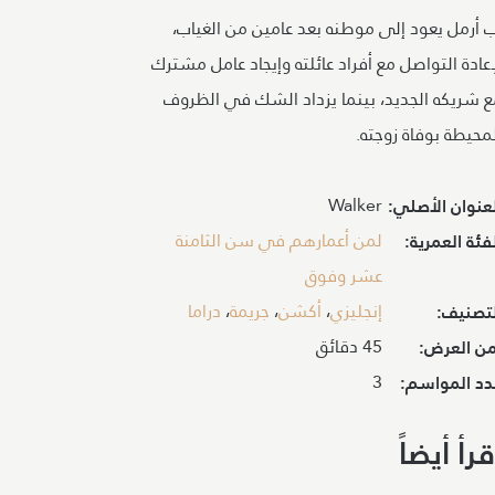
 أرمل يعود إلى موطنه بعد عامين من الغياب،
عادة التواصل مع أفراد عائلته وإيجاد عامل مشترك
ع شريكه الجديد، بينما يزداد الشك في الظروف
محيطة بوفاة زوجته.
Walker
عنوان الأصلي:
لمن أعمارهم في سن الثامنة
فئة العمرية:
عشر وفوق
إنجليزي
،
أكشن
،
جريمة
،
دراما
لتصنيف:
45 دقائق
من العرض:
3
دد المواسم:
قرأ أيضاً