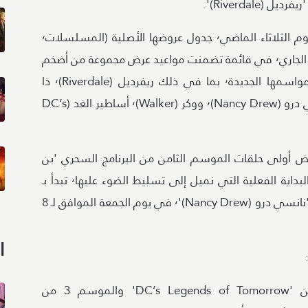
كشفت شبكة ذا سي دبليو (The CW) صباح يوم الثلاثاء الماضي٬ جدول عروضها الأصلية (المسلسلات٬
والبرامج المتنوعة) المقرر عرضها في خريف العام الجاري٬ في قائمة تضمنت مواعيد عرض مجموعة من أضخم
مسلسلات الشبكة العائدة إلى الشاشة في مواسمها الجديدة٬ بما في ذلك ريفرديل (Riverdale)٬ ذا
فلاش (The Flash)٬ ليغاسيز (Legacies)٬ نانسي درو (Nancy Drew)٬ ووكر (Walker)٬ أساطير الغد (DC’s
خريف شبكة The Cw في 1 أكتوبر٬ بعرض أولى حلقات الموسم الثامن من البرنامج السحري 'بن
وتيلر: تخدعنا (Penn & Teller: Fool Us)'. لكن البداية الفعلية التي نميل إلى تسليط الضوء عليها٬ تبدأ بـ
عرض أولى حلقات الموسم الثالث من مسلسل 'نانسي درو (Nancy Drew)'٬ في يوم الجمعة الموافق لـ 8
ا
:
عرض الحلقات الأسبوعية للموسم 7 من 'DC’s Legends of Tomorrow' والموسم 3 من