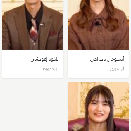
أتسومي تانيزاكي
تاكويا إغوتشي
آنيا فورجر
لويد فورجر