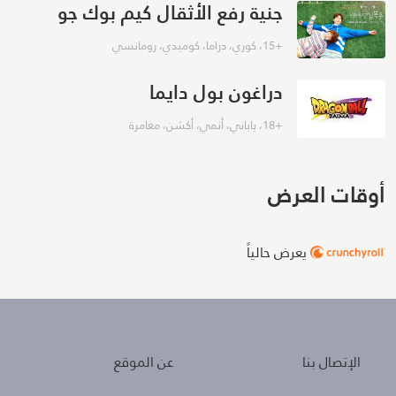
جنية رفع الأثقال كيم بوك جو
+15
،
كوري
،
دراما
،
كوميدي
،
رومانسي
دراغون بول دايما
+18
،
ياباني
،
أنمي
،
أكشن
،
مغامرة
أوقات العرض
يعرض حالياً
About
Policies
الإتصال بنا
عن الموقع