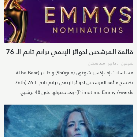
قائمة المرشحين لجوائز الإيمي برايم تايم الـ 76
شوغون
· ,
ذا بير
·
منذ سنتان
مسلسلات إف إكس٬ شوغون (Shōgun) و ذا بير (The Bear)٬
تكتسح قائمة المرشحين لجوائز الإيمي برايم تايم الـ 76 (76th
Primetime Emmy Awards)٬ بعد حصولها على 48 ترشيح.