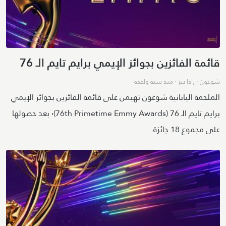
قائمة الفائزين بجوائز الإيمي برايم تايم الـ 76
شوغون
· ,
ذا بير
·
منذ سنة واحدة
الملحمة اليابانية شوغون تهيمن على قائمة الفائزين بجوائز الإيمي
برايم تايم الـ 76 (76th Primetime Emmy Awards)٬ بعد حصولها
على مجموع 18 جائزة.