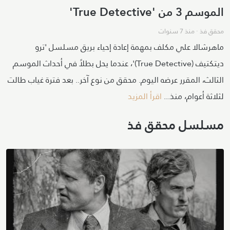
الموسم 3 من 'True Detective'
محقق فذ
·
منذ 7 سنوات
ماهرشالا علي مكلف بمهمة إعادة إحياء بريق مسلسل 'ترو
ديتكتيف (True Detective)'، عندما يحل بطلاً في أحداث الموسم
الثالث، المقرر عرضه اليوم. محقق من نوع آخر.. بعد فترة غياب طالت
لثلاثة أعوام، منذ...
اقرأ المزيد
مسلسل
محقق فذ