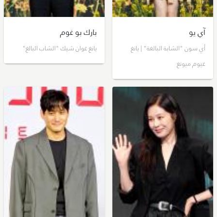
آي يو
بارك بو غوم
أي سون "الشابة البالغة" | يانغ
يانغ غوان شيك "الشاب البالغ"
غيوم ميونغ