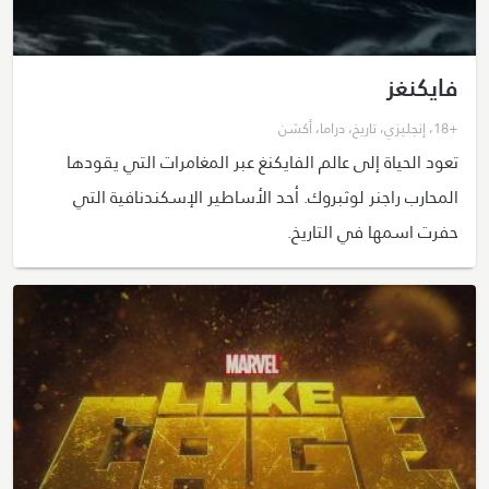
فايكنغز
+18
،
إنجليزي
،
تاريخ
،
دراما
،
أكشن
تعود الحياة إلى عالم الفايكنغ عبر المغامرات التي يقودها
المحارب راجنر لوثبروك. أحد الأساطير الإسكندنافية التي
حفرت اسمها في التاريخ.