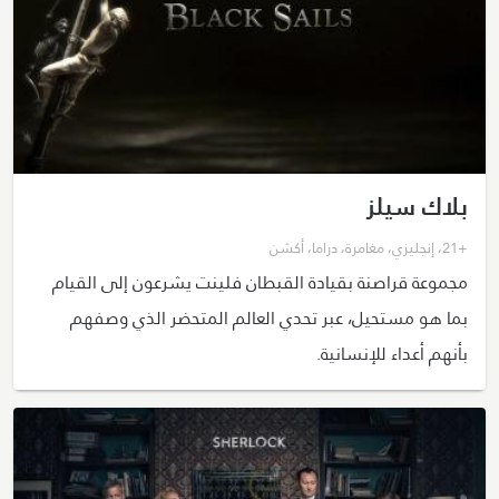
بلاك سيلز
+21
،
إنجليزي
،
مغامرة
،
دراما
،
أكشن
مجموعة قراصنة بقيادة القبطان فلينت يشرعون إلى القيام
بما هو مستحيل، عبر تحدي العالم المتحضر الذي وصفهم
بأنهم أعداء للإنسانية.