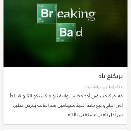
بريكنغ باد
+21
،
إنجليزي
،
دراما
،
جريمة
معلم كيمياء في أحد مدارس ولاية نيو ماكسيكو الثانوية، يلجأ
إلى إنتاج و بيع مادة الميثامفيتامين بعد إصابته بمرض خطير،
من أجل تأمين مستقبل عائلته.