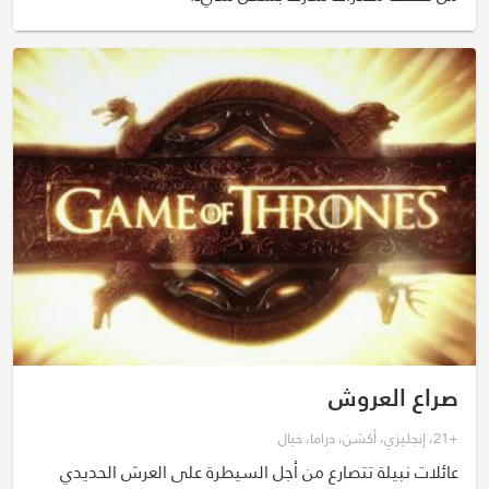
صراع العروش
+21
،
إنجليزي
،
أكشن
،
دراما
،
خيال
عائلات نبيلة تتصارع من أجل السيطرة على العرش الحديدي