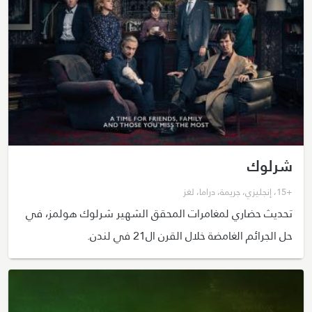
شرلوك
+15
،
إنجليزي
،
جريمة
،
دراما
،
لغز
تحديث حضاري لمغامرات المحقق الشهير شرلوك هولمز، في
حل الجرائم الغامضة خلال القرن ال21 في لندن.