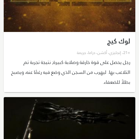
لوك كيج
+21
،
إنجليزي
،
أكشن
،
دراما
،
جريمة
رجل يحصل على قوة خارقة وصلابة كبيرة; نتيجة تجربة تم
التلاعب بها. ليهرب من السجن الذي وضع فيه رغمًا عنه، ويصبح
بطلاً للضعفاء.