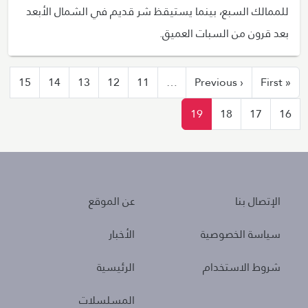
للممالك السبع، بينما يستيقظ شر قديم في الشمال الأبعد
بعد قرون من السبات العميق.
ترقيم الصفحات
الصفحة الأولى
الصفحة السابقة
15
14
13
12
11
…
‹ Previous
« First
19
18
17
16
About
Policies
الإتصال بنا
عن الموقع
سياسة الخصوصية
الأخبار
شروط الاستخدام
الرئيسية
المسلسلات