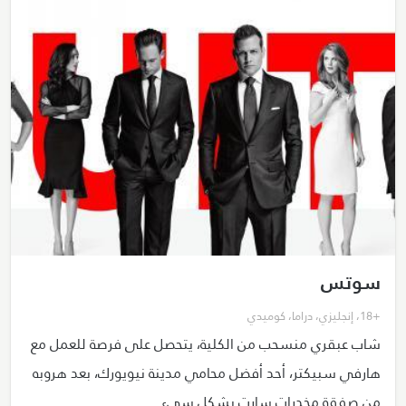
سوتس
+18
،
إنجليزي
،
دراما
،
كوميدي
شاب عبقري منسحب من الكلية، يتحصل على فرصة للعمل مع
هارفي سبيكتر، أحد أفضل محامي مدينة نيويورك، بعد هروبه
من صفقة مخدرات سارت بشكل سيء.