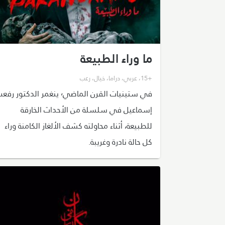
ما وراء الطبيعة
+15
،
عربي
،
دراما
،
خيال
،
رعب
في ستينيات القرن الماضي٬ ينغمر الدكتور رف
إسماعيل في سلسلة من الأحداث الخارقة
للطبيعة، أثناء محاولته كشف الألغاز الكامنة وراء
كل حالة نادرة وغريبة.