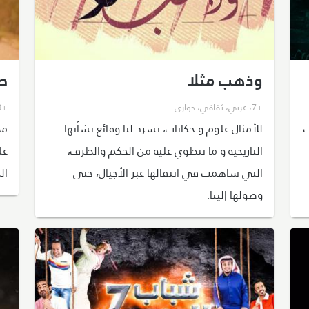
وذهب مثلا
ط
+7
،
عربي
،
ثقافي
،
حواري
+18
عت
للأمثال علوم و حكايات، تسرد لنا وقائع نشأتها
مص
التاريخية و ما تنطوي عليه من الحكم والطرف،
عل
التي ساهمت في انتقالها عبر الأجيال، حتى
ال
وصولها إلينا.