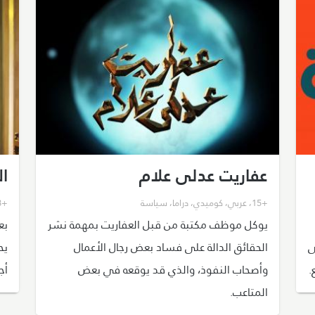
عفاريت عدلى علام
ا
+15
،
عربي
،
كوميدي
،
دراما
،
سياسة
+18
يوكل موظف مكتبة من قبل العفاريت بمهمة نشر
بع
ى
الحقائق الدالة على فساد بعض رجال الأعمال
يح
.
وأصحاب النفوذ، والذي قد يوقعه في بعض
أج
المتاعب.