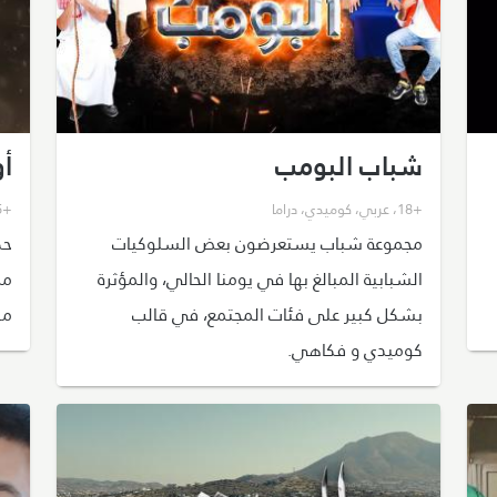
شباب البومب
أو
+18
،
عربي
،
كوميدي
،
دراما
+15
مجموعة شباب يستعرضون بعض السلوكيات
حك
الشبابية المبالغ بها في يومنا الحالي، والمؤثرة
مم
بشكل كبير على فئات المجتمع، في قالب
مق
كوميدي و فكاهي.