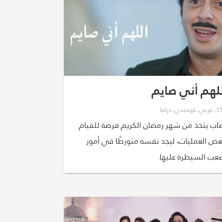
لهم أني صايم
،
عربي
،
كوميدي
،
دراما
اب يتخذ من شهر رمضان الكريم فرصة للقيام
عض العمليات، ليجد نفسه متورطًا في أمور
عب السيطرة عليها.