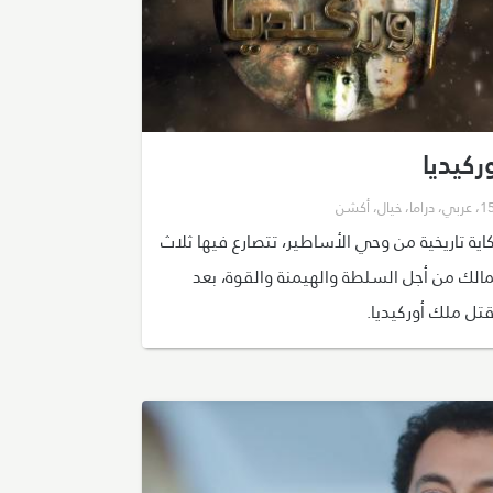
ركيديا
،
عربي
،
دراما
،
خيال
،
أكشن
اية تاريخية من وحي الأساطير، تتصارع فيها ثلاث
الك من أجل السلطة والهيمنة والقوة، بعد
تل ملك أوركيديا.