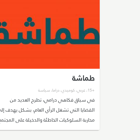
طماشة
+15
،
عربي
،
كوميدي
،
دراما
،
سياسة
في سياق فكاهي درامي، تطرح العديد من
القضايا التي تشغل الرأي العام، بشكل يهدف إل
محاربة السلوكيات الخاطئة والدخيلة على المجتمع