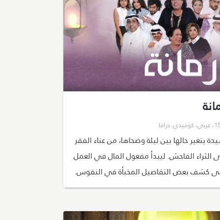
انة
،
عربي
،
كوميدي
،
دراما
دة يتغير حالها بين ليلة وضحاها، من عناء الفقر
ى الثراء الفاحش. ليبدأ مفعول المال في العمل
ى كشف بعض التفاصيل المخبأة في النفوس.