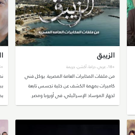
الزيبق
ال
+18
،
عربي
،
دراما
،
أكشن
،
جريمة
+15
من ملفات المخابرات العامة المصرية. يوكل فني
نص
كاميرات بمهمة الكشف عن خلية تجسس تابعة
بب
لجهاز الموساد الإسرائيلي، في أوروبا ومصر.
يص