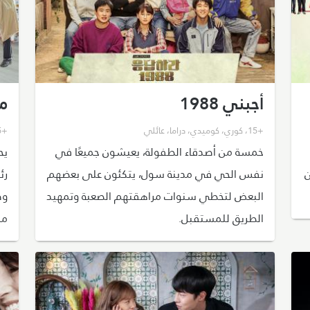
أجبني 1988
م
+15
،
كوري
،
كوميدي
،
دراما
،
عائلي
+15
خمسة من أصدقاء الطفولة، يعيشون جميعًا في
يح
ن
نفس الحي في مدينة سول، يتكئون على بعضهم
البعض لتخطي سنوات مراهقتهم الصعبة وتمهيد
الطريق للمستقبل.
مد