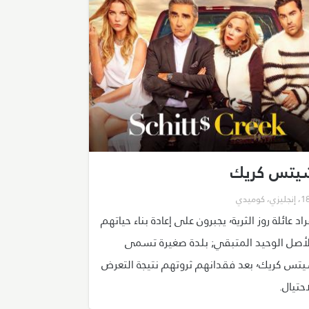
يتس كريك
،
إنجليزي
،
كوميدي
أفراد عائلة روز الثرية٬ يجبرون على إعادة بناء حياتهم
لأصل الوحيد المتبقي; بلدة صغيرة تسمى
شيتس كريك٬ بعد فقدانهم ثروتهم نتيجة التعرض
احتيال.