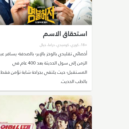
استحقاق الاسم
+18
،
كوري
،
كوميدي
،
دراما
،
خيال
أخصائي تقليدي بالوخز بالإبر٬ بالصدفة٬ يسافر 
الزمن إلى سول الحديثة بعد 400 عام في
المستقبل٬ حيث يلتقي بجراحة شابة تؤمن فقط
بالطب الحديث.