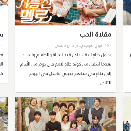
مقلاة الحب
س
+15
،
كوري
،
كوميدي
،
دراما
،
رومانسي
+21
عبر
يحاول طاهٍ البقاء على قيد الحياة والطعام والحب٬
مغ
بعدما انتقل من كونه طاهٍ لامع في يوم من الأيام
إلى طاهٍ في مطعم صيني فاشل في اليوم
كو
التالي.