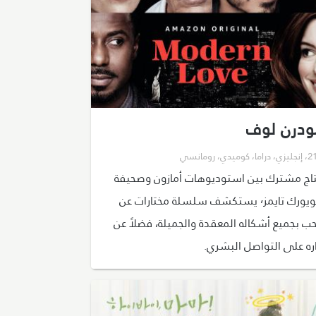
ودرن لوف
،
إنجليزي
،
دراما
،
كوميدي
،
رومانسي
تاج مشترك بين استوديوهات أمازون وصحيفة
نيويورك تايمز٬ يستكشف سلسلة مختارات عن
حب بجميع أشكاله المعقدة والجميلة، فضلاً عن
اره على التواصل البشري.