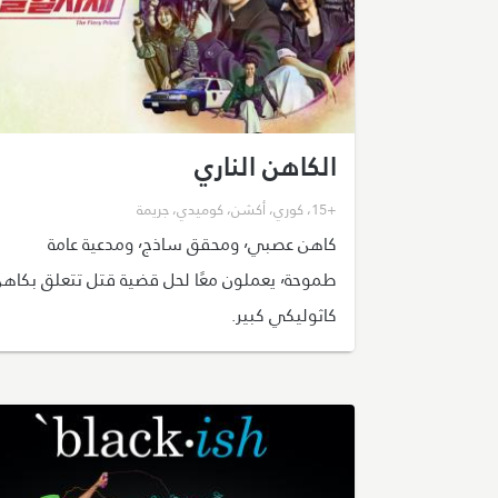
الكاهن الناري
+15
،
كوري
،
أكشن
،
كوميدي
،
جريمة
كاهن عصبي٬ ومحقق ساذج٬ ومدعية عامة
طموحة٬ يعملون معًا لحل قضية قتل تتعلق بكاه
كاثوليكي كبير.