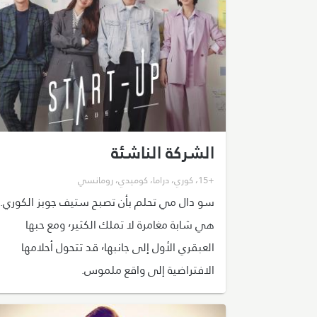
الشركة الناشئة
+15
،
كوري
،
دراما
،
كوميدي
،
رومانسي
سو دال مي تحلم بأن تصبح ستيف جوبز الكوري.
هي شابة مغامرة لا تملك الكثير٬ ومع حبها
العبقري الأول إلى جانبها٬ قد تتحول أحلامها
الافتراضية إلى واقع ملموس.