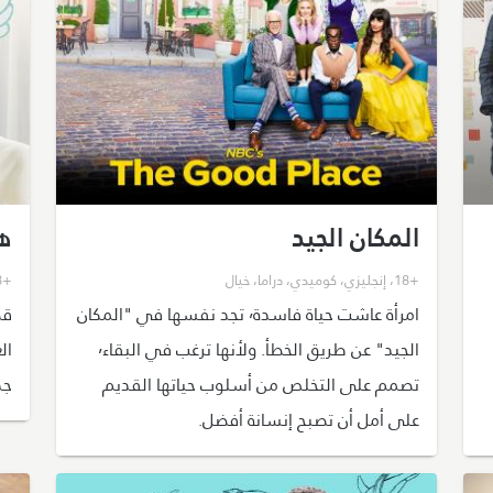
المكان الجيد
ها
+18
،
إنجليزي
،
كوميدي
،
دراما
،
خيال
+18
امرأة عاشت حياة فاسدة٬ تجد نفسها في "المكان
الجيد" عن طريق الخطأ. ولأنها ترغب في البقاء٬
تصمم على التخلص من أسلوب حياتها القديم
جد
على أمل أن تصبح إنسانة أفضل.