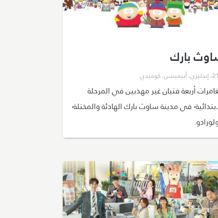
اوث بارك
،
إنجليزي
،
أنيميشن
،
كوميدي
امرات أربعة فتيان غير مهذبين في المرحلة
الابتدائية٬ في مدينة ساوث بارك الهادئة والمختلة٬
لورادو.