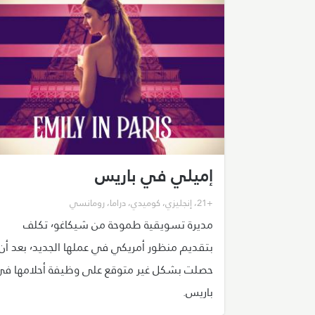
إميلي في باريس
+21
،
إنجليزي
،
كوميدي
،
دراما
،
رومانسي
مديرة تسويقية طموحة من شيكاغو٬ تكلف
بتقديم منظور أمريكي في عملها الجديد٬ بعد أ
حصلت بشكل غير متوقع على وظيفة أحلامها ف
باريس.