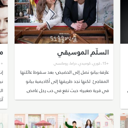
السلّم الموسيقي
م
+15
،
كوري
،
كوميدي
،
دراما
،
رومانسي
+21
عازفة بيانو تصل إلى الحضيض٬ بعد سقوط عائلتها
إن
المفاجئ. لكنها تجد طريقها إلى أكاديمية بيانو
في قرية صغيرة٬ حيث تقع في حب رجل غامض.
ال
آث