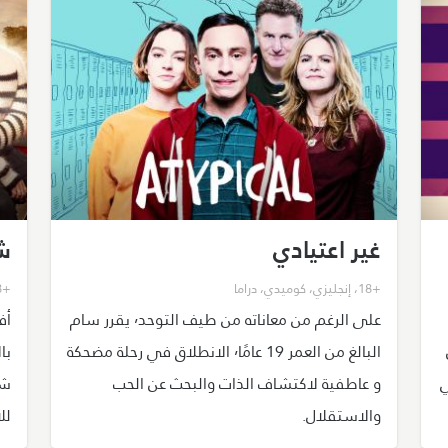
غير اعتيادي
ش
+18
،
إنجليزي
،
كوميدي
،
دراما
+18
على الرغم من معاناته من طيف التوحد٬ يقرر سام
ن
البالغ من العمر 19 عامًا٬ الانطلاق في رحلة مضحكة
با
ي
و عاطفية لاكتشاف الذات والبحث عن الحب
والاستقلال.
لل