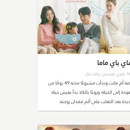
ي باي ماما
،
كوري
،
كوميدي
،
دراما
،
خيال
قصة أم ماتت وبدأت مشروعًا مدته 49 يومًا من
العودة إلى الحياة٬ وزوجًا بالكاد بدأ يعيش حياة
يدة بعد التغلب على ألم فقدان زوجته.