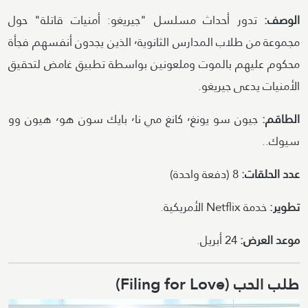
الوصف:
تدور أحداث مسلسل "جيريغو: أمنيات قاتلة" حول
مجموعة من طلاب المدارس الثانوية٬ الذين يجدون أنفسهم فجأة
محكوم عليهم بالموت وملعونين بواسطة تطبيق غامض لتحقيق
الأمنيات يدعى جيريغو.
الطاقم:
جيون سو يونغ٬ كانغ مي نا٬ بايك سون هو٬ هيون وو
سيوك..
عدد الحلقات:
8 (دفعة واحدة)
تطوير:
خدمة Netflix الأمريكية.
موعد العرض:
24 أبريل.
طلب الحب (Filing for Love)