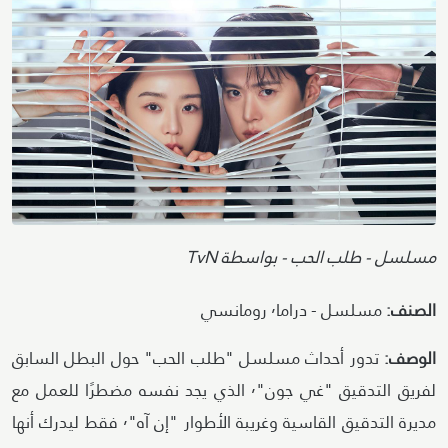
Image
Attribution
مسلسل - طلب الحب - بواسطة TvN
الصنف:
مسلسل - دراما٬ رومانسي
الوصف:
تدور أحداث مسلسل "طلب الحب" حول البطل السابق
لفريق التدقيق "غي جون"٬ الذي يجد نفسه مضطرًا للعمل مع
مديرة التدقيق القاسية وغريبة الأطوار "إن آه"٬ فقط ليدرك أنها