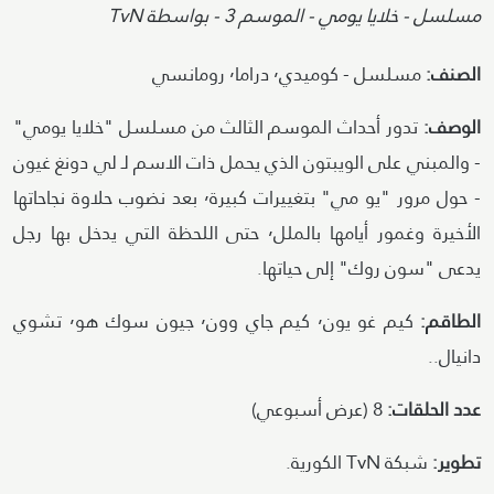
Attribution
مسلسل - خلايا يومي - الموسم 3 - بواسطة TvN
الصنف:
مسلسل - كوميدي٬ دراما٬ رومانسي
الوصف:
تدور أحداث الموسم الثالث من مسلسل "خلايا يومي"
- والمبني على الويبتون الذي يحمل ذات الاسم لـ لي دونغ غيون
- حول مرور "يو مي" بتغييرات كبيرة٬ بعد نضوب حلاوة نجاحاتها
الأخيرة وغمور أيامها بالملل٬ حتى اللحظة التي يدخل بها رجل
يدعى "سون روك" إلى حياتها.
الطاقم:
كيم غو يون٬ كيم جاي وون٬ جيون سوك هو٬ تشوي
دانيال..
عدد الحلقات:
8 (عرض أسبوعي)
تطوير:
شبكة TvN الكورية.