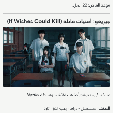
موعد العرض:
22 أبريل.
جيريغو: أمنيات قاتلة (If Wishes Could Kill)
Image
Attribution
مسلسل - جيريغو: أمنيات قاتلة - بواسطة Netflix
الصنف:
مسلسل - دراما٬ رعب٬ لغز٬ إثارة