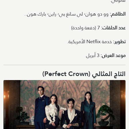
قانوني.
الطاقم:
وو دو هوان٬ لي سانغ يي٬ راين٬ بارك هون..
عدد الحلقات:
7 (دفعة واحدة)
تطوير:
خدمة Netflix الأمريكية.
موعد العرض:
3 أبريل.
التاج المثالي (Perfect Crown)
Image