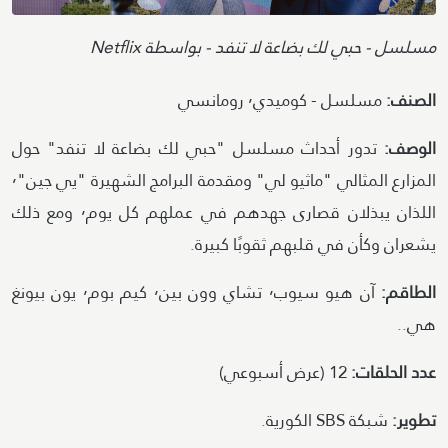
Attribution
مسلسل - حبي لك بضاعة لا تنفد - بواسطة Netflix
الصنف:
مسلسل - كوميدي٬ رومانسي
الوصف:
تدور أحداث مسلسل "حبي لك بضاعة لا تنفد" حول
المزارع المثالي "ماثيو لي" ومقدمة البرامج الشهيرة "يي جين"٬
اللذان يبذلان قصارى جهدهم في عملهم كل يوم٬ ومع ذلك
يشعران وكأن في قلبهم ثقوبًا كبيرة.
الطاقم:
آن هيو سيوب٬ تشاي وون بين٬ كيم بوم٬ يون بيونغ
هي..
عدد الحلقات:
12 (عرض أسبوعي)
تطوير:
شبكة SBS الكورية.