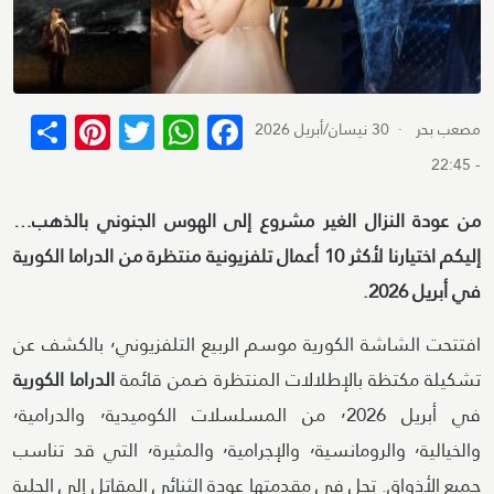
terest
re
WhatsApp
Twitter
Facebook
مصعب بحر
· 30 نيسان/أبريل 2026
- 22:45
من عودة النزال الغير مشروع إلى الهوس الجنوني بالذهب…
إليكم اختيارنا لأكثر 10 أعمال تلفزيونية منتظرة من الدراما الكورية
في أبريل 2026.
افتتحت الشاشة الكورية موسم الربيع التلفزيوني٬ بالكشف عن
تشكيلة مكتظة بالإطلالات المنتظرة ضمن قائمة
الدراما الكورية
في أبريل ٬2026 من المسلسلات الكوميدية٬ والدرامية٬
والخيالية٬ والرومانسية٬ والإجرامية٬ والمثيرة٬ التي قد تناسب
جميع الأذواق. تحل في مقدمتها عودة الثنائي المقاتل إلى الحلبة