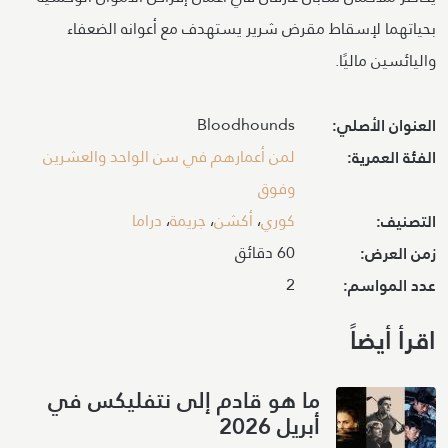
بحياتهما لإسقاط مقرض شرير يستهدف مع أعوانه الضعفاء
واليائسين ماليًا.
Bloodhounds
العنوان الأصلي:
لمن أعمارهم في سن الواحد والعشرين
الفئة العمرية:
وفوق
كوري
،
أكشن
،
جريمة
،
دراما
التصنيف:
60 دقائق
زمن العرض:
2
عدد المواسم:
اقرأ أيضاً
ما هو قادم إلى نتفليكس في
أبريل 2026