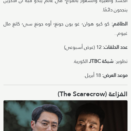
الحسد والغيرة والشعور بالفراغ٬ في عالم يبدو فيه أن الآخرين
ينجحون دائمًا.
الطاقم:
كو كيو هوان٬ غو يون جونغ٬ أوه جونغ سي٬ كانغ مال
غيوم..
عدد الحلقات:
12 (عرض أسبوعي)
تطوير:
شبكة JTBC
الكورية.
موعد العرض:
18 أبريل.
الفزاعة (The Scarecrow)
Image