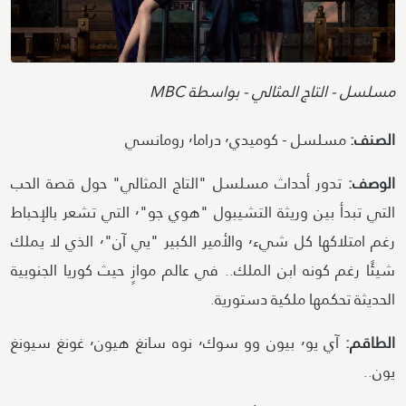
Attribution
مسلسل - التاج المثالي - بواسطة MBC
الصنف:
مسلسل - كوميدي٬ دراما٬ رومانسي
الوصف:
تدور أحداث مسلسل "التاج المثالي" حول قصة الحب
التي تبدأ بين وريثة التشيبول "هوي جو"٬ التي تشعر بالإحباط
رغم امتلاكها كل شيء٬ والأمير الكبير "يي آن"٬ الذي لا يملك
شيئًا رغم كونه ابن الملك.. في عالم موازٍ حيث كوريا الجنوبية
الحديثة تحكمها ملكية دستورية.
الطاقم:
آي يو٬ بيون وو سوك٬ نوه سانغ هيون٬ غونغ سيونغ
يون..