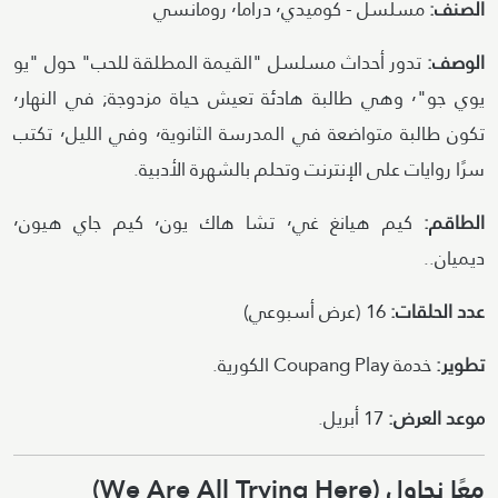
الصنف:
مسلسل - كوميدي٬ دراما٬ رومانسي
الوصف:
تدور أحداث مسلسل "القيمة المطلقة للحب" حول "يو
يوي جو"٬ وهي طالبة هادئة تعيش حياة مزدوجة; في النهار٬
تكون طالبة متواضعة في المدرسة الثانوية٬ وفي الليل٬ تكتب
سرًا روايات على الإنترنت وتحلم بالشهرة الأدبية.
الطاقم:
كيم هيانغ غي٬ تشا هاك يون٬ كيم جاي هيون٬
ديميان..
عدد الحلقات:
16 (عرض أسبوعي)
تطوير:
خدمة Coupang Play الكورية.
موعد العرض:
17 أبريل.
معًا نحاول (We Are All Trying Here)