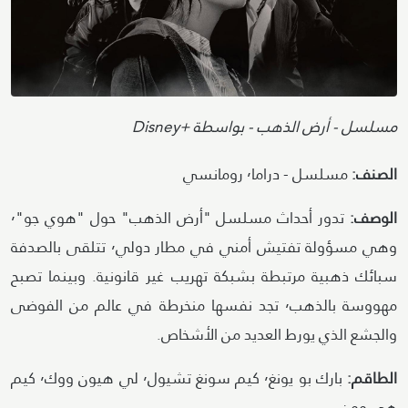
Attribution
مسلسل - أرض الذهب - بواسطة +Disney
الصنف:
مسلسل - دراما٬ رومانسي
الوصف:
تدور أحداث مسلسل "أرض الذهب" حول "هوي جو"٬
وهي مسؤولة تفتيش أمني في مطار دولي٬ تتلقى بالصدفة
سبائك ذهبية مرتبطة بشبكة تهريب غير قانونية. وبينما تصبح
مهووسة بالذهب٬ تجد نفسها منخرطة في عالم من الفوضى
والجشع الذي يورط العديد من الأشخاص.
الطاقم:
بارك بو يونغ٬ كيم سونغ تشيول٬ لي هيون ووك٬ كيم
هي وون..