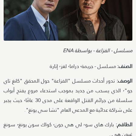
Attribution
مسلسل - الفزاعة - بواسطة ENA
الصنف:
مسلسل - جريمة٬ دراما٬ لغز٬ إثارة
الوصف:
تدور أحداث مسلسل "الفزاعة" حول المحقق "كانغ تاي
جو"٬ الذي يسحب من جديد بموجب استدعاء مروع يفتح أبواب
سلسلة من جرائم القتل الواقعة على مدى 30 عامًا٬ حيث يجبر
على شراكة عدائية مع المدعي العام "تشا سي يونغ".
الطاقم:
بارك هاي سو٬ لي هي جون٬ كواك سون يونغ٬ سونغ
غيون هي..