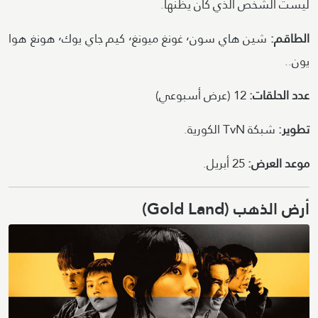
ليست الشخص الذي كان يظنها.
الطاقم:
شين هاي سون٬ غونغ ميونغ٬ كيم جاي يوك٬ هونغ هوا
يون..
عدد الحلقات:
12 (عرض أسبوعي)
تطوير:
شبكة TvN الكورية.
موعد العرض:
25 أبريل.
أرض الذهب (Gold Land)
Image