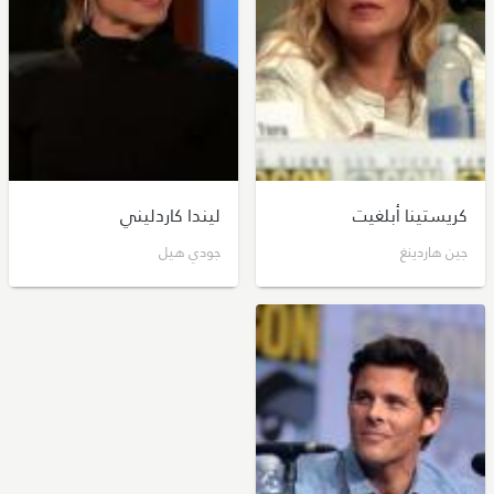
كريستينا أبلغيت
ليندا كاردليني
جين هاردينغ
جودي هيل