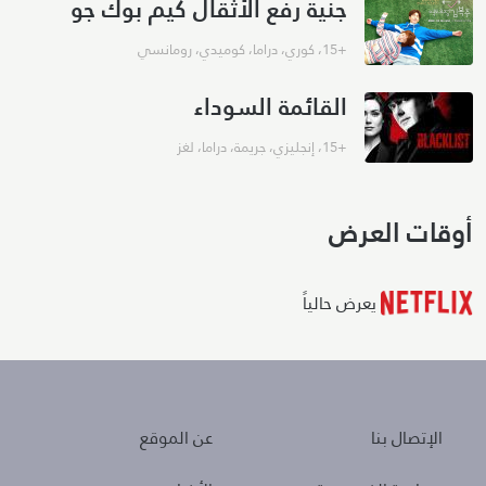
جنية رفع الأثقال كيم بوك جو
+15
،
كوري
،
دراما
،
كوميدي
،
رومانسي
القائمة السوداء
+15
،
إنجليزي
،
جريمة
،
دراما
،
لغز
أوقات العرض
يعرض حالياً
About
Policies
الإتصال بنا
عن الموقع