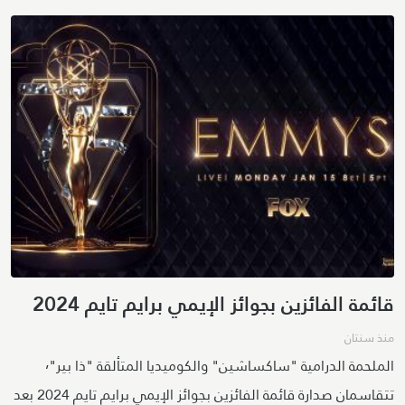
قائمة الفائزين بجوائز الإيمي برايم تايم 2024
منذ سنتان
الملحمة الدرامية "ساكساشين" والكوميديا المتألقة "ذا بير"٬
تتقاسمان صدارة قائمة الفائزين بجوائز الإيمي برايم تايم 2024 بعد