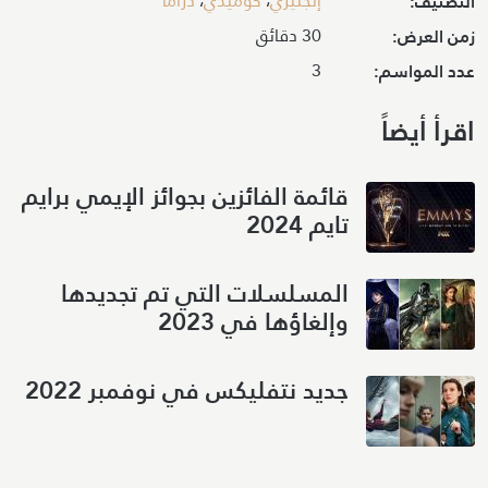
إنجليزي
،
كوميدي
،
دراما
التصنيف:
30 دقائق
زمن العرض:
3
عدد المواسم:
اقرأ أيضاً
قائمة الفائزين بجوائز الإيمي برايم
تايم 2024
المسلسلات التي تم تجديدها
وإلغاؤها في 2023
جديد نتفليكس في نوفمبر 2022