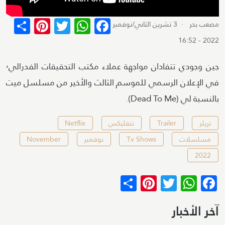
terest
re
WhatsApp
Twitter
Facebook
مصعب بحر
· 3 تشرين الثاني/نوفمبر
2022 - 16:52
جين وجودي تتفادان مواجهة عملاء مكتب التحقيقات الفدرالي٬
في الإعلان الرسمي للموسم الثالث والأخير من مسلسل ميت
بالنسبة لي (Dead To Me).
تريلر
Trailer
نتفليكس
Netflix
مسلسلات
Tv Shows
نوفمبر
November
2022
Pinterest
Share
WhatsApp
Twitter
Facebook
آخر الأخبار