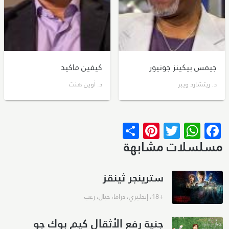
جيمس بيكينز جونيور
كيفين ماكيد
د. ريتشارد ويبر
د. أوين هنت
Pinterest
Share
WhatsApp
Twitter
Facebook
مسلسلات مشابهة
سترينجر ثينقز
+18
،
إنجليزي
،
دراما
،
خيال
،
رعب
جنية رفع الأثقال كيم بوك جو