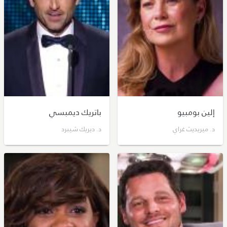
إلين بومبيو
باتريك ديمبسي
د. ميريديث غراي
د. ديريك شيبرد