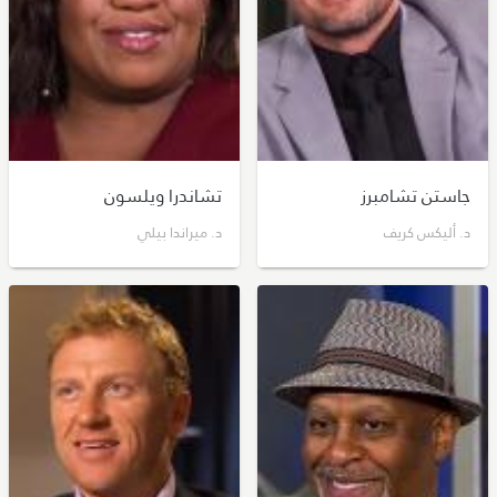
جاستن تشامبرز
تشاندرا ويلسون
د. أليكس كريف
د. ميراندا بيلي