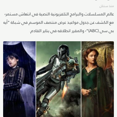
منذ سنتان
عالم المسلسلات والبرامج التلفزيونية النصية في انتعاش مستمر٬
مع الكشف عن جدول مواعيد عرض منتصف الموسم في شبكة "أيه
بي سي (ABC)"٬ والمقرر انطلاقه في يناير القادم.