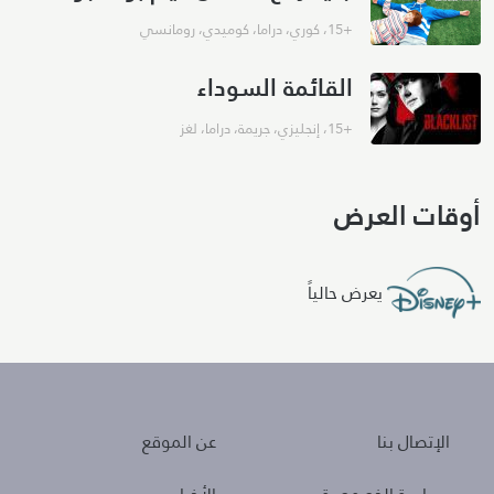
+15
،
كوري
،
دراما
،
كوميدي
،
رومانسي
القائمة السوداء
+15
،
إنجليزي
،
جريمة
،
دراما
،
لغز
أوقات العرض
يعرض حالياً
About
Policies
الإتصال بنا
عن الموقع