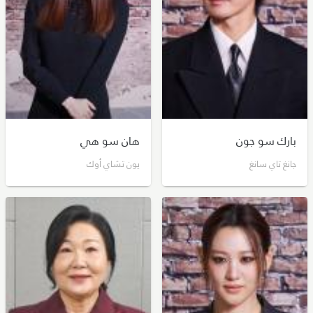
بارك سو جون
هان سو هي
جانغ تاي سانغ
يون تشاي أوك