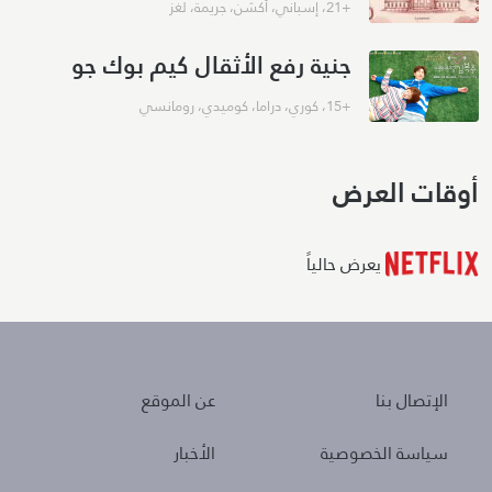
+21
،
إسباني
،
أكشن
،
جريمة
،
لغز
جنية رفع الأثقال كيم بوك جو
+15
،
كوري
،
دراما
،
كوميدي
،
رومانسي
أوقات العرض
يعرض حالياً
About
Policies
الإتصال بنا
عن الموقع
سياسة الخصوصية
الأخبار