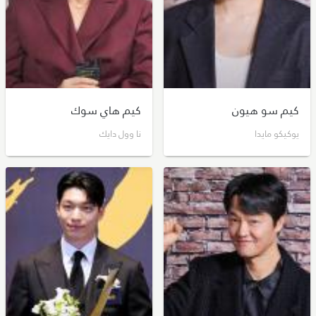
كيم سو هيون
كيم هاي سوك
يوكيكو مايدا
نا وول دايك