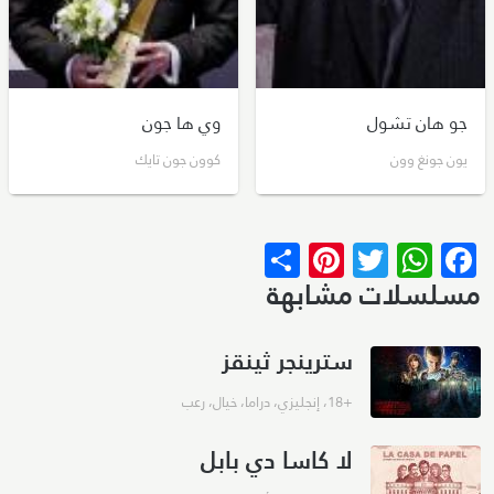
جو هان تشول
وي ها جون
يون جونغ وون
كوون جون تايك
Pinterest
Share
WhatsApp
Twitter
Facebook
مسلسلات مشابهة
سترينجر ثينقز
+18
،
إنجليزي
،
دراما
،
خيال
،
رعب
لا كاسا دي بابل