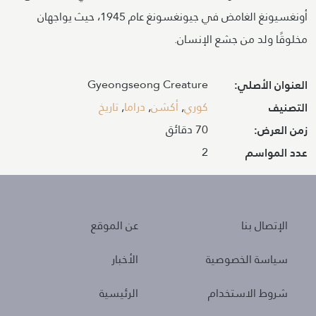
أونغسيونغ الغامض في جيونغسونغ عام 1945، حيث يواجهان
مخلوقًا ولد من جشع الإنسان.
Gyeongseong Creature
العنوان الأصلي:
كوري
,
أكشن
,
دراما
,
تاريخ
التصنيف
70 دقائق
زمن العرض:
2
عدد المواسم
About
Policies
الإتصال بنا
عن الموقع
سياسة الخصوصية
الأخبار
شروط الاستخدام
الرئيسية