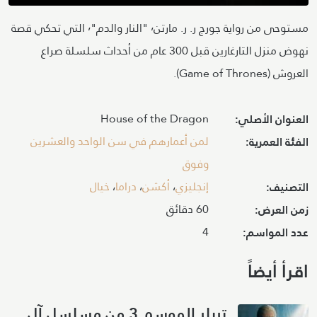
مستوحى من رواية جورج ر. ر. مارتن٬ "النار والدم"٬ التي تحكي قصة
نهوض منزل التارغارين قبل 300 عام من أحداث سلسلة صراع
العروش (Game of Thrones).
House of the Dragon
العنوان الأصلي:
لمن أعمارهم في سن الواحد والعشرين
الفئة العمرية:
وفوق
إنجليزي
،
أكشن
،
دراما
،
خيال
التصنيف:
60 دقائق
زمن العرض:
4
عدد المواسم:
اقرأ أيضاً
تريلر الموسم 3 من مسلسل آل