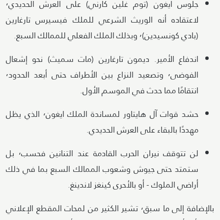
جلوس ايغون (توم غلين كارني) على العرش الحديدي٬
لاعتقاده أنه الوريث الشرعي للملك فيسيرس تارغارين
(بادي كونسيدين)٬ وبذلك الملك الفعلي للممالك السبع.
اندفاع الأمير. ديمون تارغارين (مات سميث) نحو إشعال
الفوضى٬ وتصعيد النزاع بين الأطراف حتى أبعد الحدود٬
انتقامًا مما حدث في الموسم الأول.
حشد قوات آل هايتاور لمساندة الملك ايغون٬ الذي يظل
مهددًا بالبقاء على العرش الحديدي.
لن تتوقف نيران الحرب القادمة عند التنانين فحسب٬ بل
ستمتد حتى جيوش وشعوب الممالك السبع بما في ذلك
أراضي الملوك - أو بالأحرى كينغز لاندينغ.
بالإضافة إلى ما سبق٬ تشير الكثير من لمحات المقطع الإعلاني