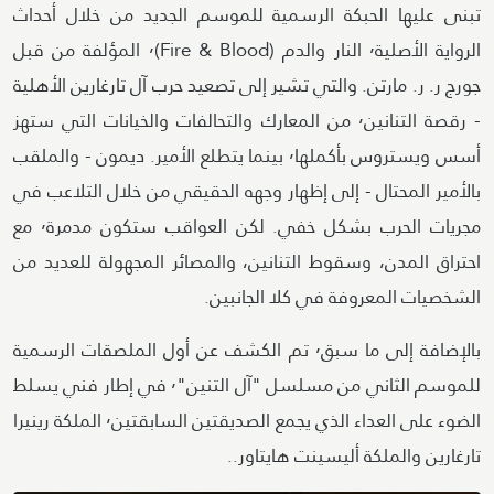
تبنى عليها الحبكة الرسمية للموسم الجديد من خلال أحداث
الرواية الأصلية٬ النار والدم (Fire & Blood)٬ المؤلفة من قبل
جورج ر. ر. مارتن. والتي تشير إلى تصعيد حرب آل تارغارين الأهلية
- رقصة التنانين٬ من المعارك والتحالفات والخيانات التي ستهز
أسس ويستروس بأكملها٬ بينما يتطلع الأمير. ديمون - والملقب
بالأمير المحتال - إلى إظهار وجهه الحقيقي من خلال التلاعب في
مجريات الحرب بشكل خفي. لكن العواقب ستكون مدمرة٬ مع
احتراق المدن، وسقوط التنانين، والمصائر المجهولة للعديد من
الشخصيات المعروفة في كلا الجانبين.
بالإضافة إلى ما سبق٬ تم الكشف عن أول الملصقات الرسمية
للموسم الثاني من مسلسل "آل التنين"٬ في إطار فني يسلط
الضوء على العداء الذي يجمع الصديقتين السابقتين٬ الملكة رينيرا
تارغارين والملكة أليسينت هايتاور..