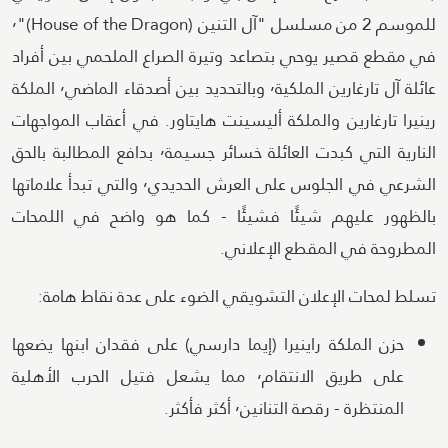
للموسم 2 من مسلسل "آل التنين (House of the Dragon)"٬
في مقطع قصير يوحي بتصاعد وتيرة الصراع الملحمي بين أفراد
عائلة آل تارغارين الملكية٬ وبالتحديد بين أصدقاء الماضي٬ الملكة
رينيرا تارغارين والملكة أليسينت هايتاور. في أعقاب المواجهات
النارية التي كبدت العائلة خسائر جسيمة٬ بدافع المطالبة بالحق
الشرعي في الجلوس على العرش الحديدي٬ والتي تبدأ علاماتها
بالظهور عليهم شيئًا فشيئًا - كما هو واضح في اللمحات
المطروحة في المقطع الإعلاني.
تسلط لمحات الإعلان التشويقي الضوء على عدة نقاط هامة:
حزن الملكة راينيرا (إيما دارسي) على فقدان ابنها يضعها
على طريق الانتقام٬ مما يشعل فتيل الحرب الأهلية
المنتظرة - رقصة التنانين٬ أكثر فأكثر.