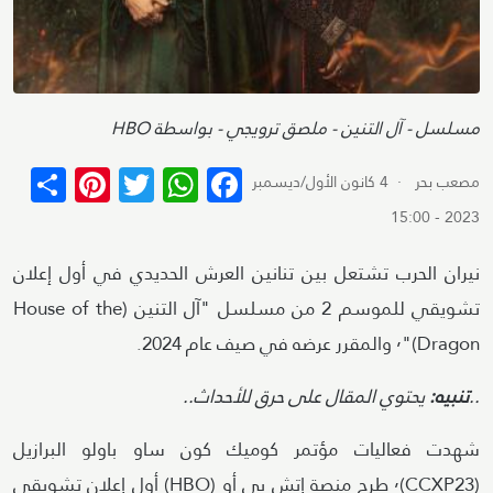
Attribution
مسلسل - آل التنين - ملصق ترويجي - بواسطة HBO
terest
re
WhatsApp
Twitter
Facebook
مصعب بحر
· 4 كانون الأول/ديسمبر
2023 - 15:00
نيران الحرب تشتعل بين تنانين العرش الحديدي في أول إعلان
تشويقي للموسم 2 من مسلسل "آل التنين (House of the
Dragon)"٬ والمقرر عرضه في صيف عام 2024.
..
تنبيه:
يحتوي المقال على حرق للأحداث..
شهدت فعاليات مؤتمر كوميك كون ساو باولو البرازيل
(CCXP23)٬ طرح منصة إتش بي أو (HBO) أول إعلان تشويقي