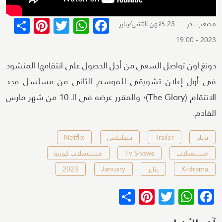
terest
re
WhatsApp
Twitter
Facebook
مصعب بحر
· 23 كانون الثاني/يناير
2023 - 19:00
دونغ اون تواصل السعي من أجل الحصول على انتقامها المنشود
في أول إعلان تشويقي للموسم الثاني من مسلسل مجد
الانتقام (The Glory)٬ والمقرر عرضه في الـ 10 من شهر مارس
القادم.
تريلر
Trailer
نتفليكس
Netflix
مسلسلات
Tv Shows
مسلسلات كورية
K-drama
يناير
January
2023
Pinterest
Share
WhatsApp
Twitter
Facebook