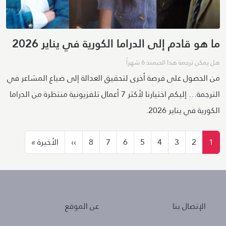
ما هو قادم إلى الدراما الكورية في يناير 2026
هل يمكن ترجمة هذا الحب
منذ 6 شهراً
من الحصول على فرصة أخرى لتحقيق العدالة إلى ضياع المشاعر في
الترجمة… إليكم اختيارنا لأكثر 7 أعمال تلفزيونية منتظرة من الدراما
الكورية في يناير 2026.
ترقيم الصفحات
الصفحة التالية
الصفحة الأ
1
2
3
4
5
6
7
8
››
الأخيرة »
About
Policies
الإتصال بنا
عن الموقع