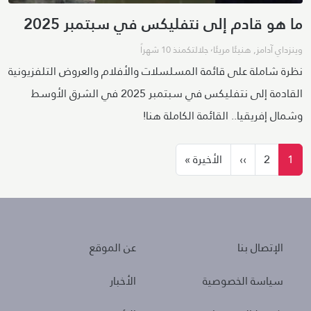
ما هو قادم إلى نتفليكس في سبتمبر 2025
وينزداي آدامز
,
هنيئا مريئا٬ جلالتك
منذ 10 شهراً
نظرة شاملة على قائمة المسلسلات والأفلام والعروض التلفزيونية
القادمة إلى نتفليكس في سبتمبر 2025 في الشرق الأوسط
وشمال إفريقيا.. القائمة الكاملة هنا!
ترقيم الصفحات
الصفحة التالية
الصفحة الأخيرة
1
2
››
الأخيرة »
About
Policies
الإتصال بنا
عن الموقع
سياسة الخصوصية
الأخبار