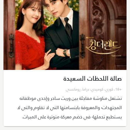
صالة اللحظات السعيدة
+18
،
كوري
،
كوميدي
،
دراما
،
رومانسي
تشتعل مناوشة مفاجئة بين وريث ساحر وإحدى موظفاته
المجتهدات٬ والمعروفة بابتسامتها التي لا تقاوم والتي لا
يستطيع تحملها٬ في خضم معركة متوترة على الميراث.