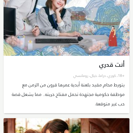
أنت قدري
+18
،
كوري
،
دراما
،
خيال
،
رومانسي
يتورط محام مقيد بلعنة أبدية عمرها قرون من الزمن مع
موظفة حكومية مجتهدة تحمل مفتاح حريته.. مما يشعل قصة
حب غير متوقعة.