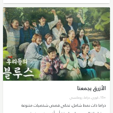
الأزرق يجمعنا
+15
،
كوري
،
دراما
،
رومانسي
دراما ذات نمط شامل، تحكي قصص شخصيات متنوعة