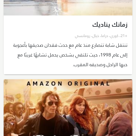
زمانك يناديك
+21
،
كوري
،
دراما
،
خيال
،
رومانسي
تنتقل شابة تتصارع منذ عام مع حدث فقدان صديقها بأعجوبة
إلى عام 1998، حيث تلتقي بشخص يحمل تشابهًا غريبًا مع
حبها الراحل وصديقه المقرب.