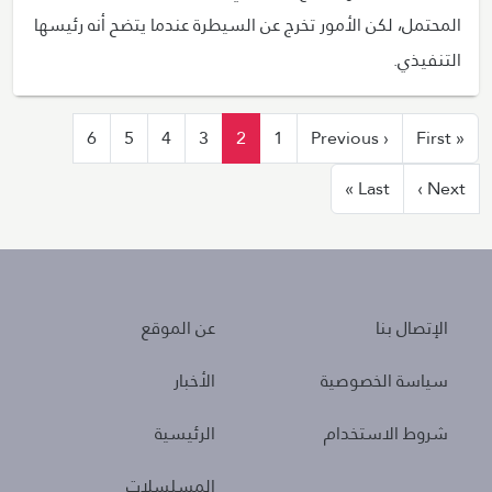
المحتمل، لكن الأمور تخرج عن السيطرة عندما يتضح أنه رئيسها
التنفيذي.
ترقيم الصفحات
الصفحة الأولى
الصفحة السابقة
6
5
4
3
2
1
‹ Previous
« First
الصفحة التالية
الصفحة الأخيرة
Last »
Next ›
About
Policies
الإتصال بنا
عن الموقع
سياسة الخصوصية
الأخبار
شروط الاستخدام
الرئيسية
المسلسلات