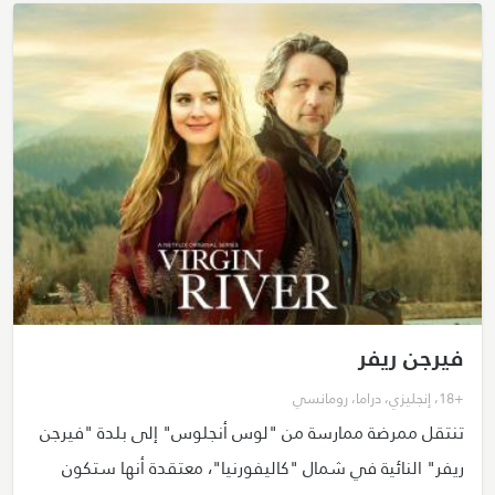
فيرجن ريفر
+18
،
إنجليزي
،
دراما
،
رومانسي
تنتقل ممرضة ممارسة من "لوس أنجلوس" إلى بلدة "فيرجن
ريفر" النائية في شمال "كاليفورنيا"، معتقدة أنها ستكون