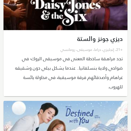
ديزي جونز والستة
+21
،
إنجليزي
،
دراما
،
موسيقى
،
رومانسي
تجد مراهقة ساخطة المعنى في موسيقى الروك٬ في
ضواحي ولاية بنسلفانيا.. عندما يشكل بيلي دون وشقيقه
غراهام وأصدقائهم فرقة موسيقية، في محاولة يائسة
للهروب.