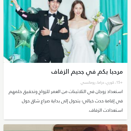
مرحبا بكم في جحيم الزفاف
+15
،
كوري
،
دراما
،
رومانسي
استعداد زوجان في الثلاثينات من العمر للزواج وتحقيق حلمهم
في إقامة حدث خيالي٬ يتحول إلى بداية صراع شاق حول
استعدادت الزفاف.