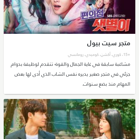
متجر سيت بيول
+15
،
كوري
،
أكشن
،
كوميدي
،
رومانسي
مشاغبة سابقة في غاية الجمال والقوة٬ تتقدم لوظيفة بدوام
جزئي في متجر صغير يديره نفس الشاب الذي أدى لها بعض
المهام منذ بضع سنوات.