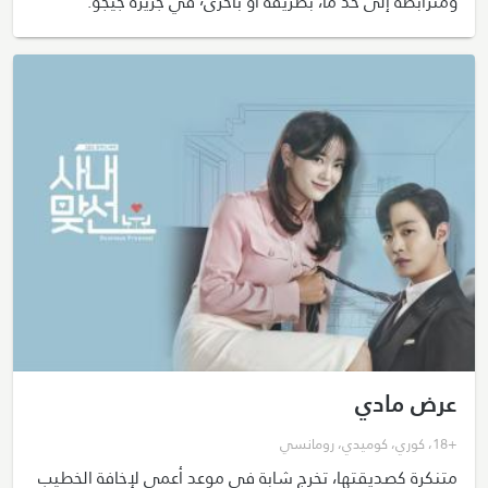
ومترابطة إلى حد ما، بطريقة أو بأخرى٬ في جزيرة جيجو.
عرض مادي
+18
،
كوري
،
كوميدي
،
رومانسي
متنكرة كصديقتها، تخرج شابة في موعد أعمى لإخافة الخطيب