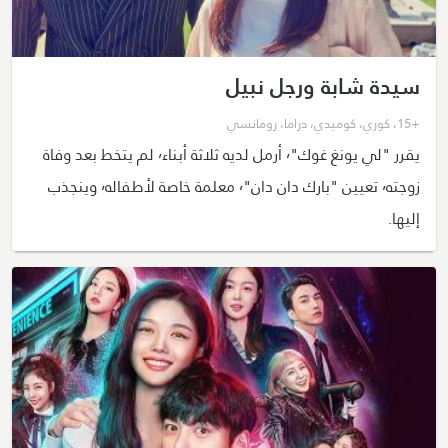
سيدة شابة ورجل نبيل
+15
،
كوري
،
كوميدي
،
دراما
،
رومانسي
يقرر "لي يونغ غوك"٬ أرمل لديه ثلاثة أبناء٬ لم يتخط بعد وفاة
زوجته٬ تعيين "بارك دان دان"٬ معلمة خاصة لأطفاله٬ وينجذب
إليها.