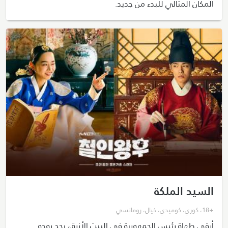
المكان المثالي للبدء من جديد.
السيد الملكة
+18
،
كوري
،
كوميدي
،
خيال
،
رومانسي
أرقى طهاة رئيس الجمهورية في البيت الأزرق، يجد روحه