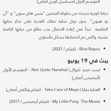
الموسم الأول (مسلسل كوري أصلي)
دراما كورية جديدة٬ من بطولة النجمين "شين هاي سون" و "آن
بو هيون". يدور حول شابة تملك القدرة على تذكر حياتها
الماضية.. تبدأ في إعادة الاتصال بحب ضائع من حياتها الثامنة
عشرة، والتي تم اختصارها بشكل مأساوي.
Blue Bayou - (فيلم / 2021)
يبث في 19 يونيو
لست مجرد ناروال | Not Quite Narwhal - الموسم الأول
(أنيميشن أصلي)
العناية بمايا | Take Care of Maya - (فيلم وثائقي أصلي)
My Little Pony: The Movie - (فيلم أنيميشن / 2017)