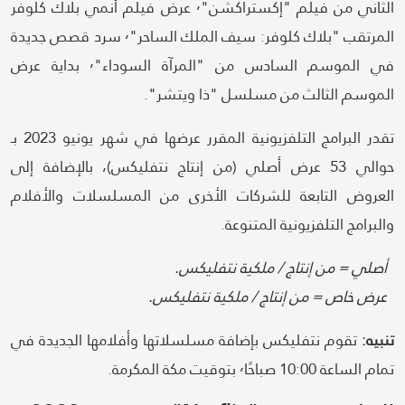
الثاني من فيلم "إكستراكشن"٬ عرض فيلم أنمي بلاك كلوفر
المرتقب "بلاك كلوفر: سيف الملك الساحر"٬ سرد قصص جديدة
في الموسم السادس من "المرآة السوداء"٬ بداية عرض
الموسم الثالث من مسلسل "ذا ويتشر".
تقدر البرامج التلفزيونية المقرر عرضها في شهر يونيو 2023 بـ
حوالي 53 عرض أصلي (من إنتاج نتفليكس)، بالإضافة إلى
العروض التابعة للشركات الأخرى من المسلسلات والأفلام
والبرامج التلفزيونية المتنوعة.
أصلي = من إنتاج / ملكية نتفليكس.
عرض خاص = من إنتاج / ملكية نتفليكس.
تنبيه:
تقوم نتفليكس بإضافة مسلسلاتها وأفلامها الجديدة في
تمام الساعة 10:00 صباحًا٬ بتوقيت مكة المكرمة.