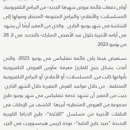
أولى دفعات قائمة عروض شهرها الجديد٬ من البرامج التلفزيونية;
المسلسلات٬ والأفلام٬ والبرامج المتنوعة٬ المنتظر وصولها إلى
الشاشة في شهر يونيو الجاري.. والذي من المقرر أيضًا أن يشهد
في أيامه الأخيرة حلول عيد الأضحى المبارك٬ بالتحديد في الـ 28
من يونيو 2023.
نستعرض فيما يلي قائمة نتفليكس في يونيو ٬2023 والتي
أعدت بشكل يتيح للقارئ معرفة عناوين العروض التلفزيونية
بأنواعها كانت من; المسلسلات٬ أو الأفلام٬ أو البرامج التلفزيونية
المختلفة.. من خلال مواعيد العرض المقررة خلال الشهر الجاري.
حيث من المقرر أن تشهد خدمة نتفليكس في شهر يونيو طرح
مجموعة من العروض المنتظرة٬ أبرزها: الكشف عن الإجابات في
الحلقات الأخيرة من مسلسل "اللائحة"٬ طرح الدراما الكورية
الجديدة "صيد خارج الحلبة"٬ عودة كريس هيمسوورث في الجزء