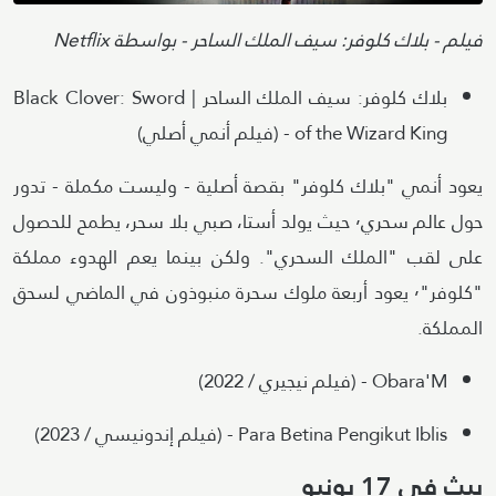
Attribution
فيلم - بلاك كلوفر: سيف الملك الساحر - بواسطة Netflix
بلاك كلوفر: سيف الملك الساحر | Black Clover: Sword
of the Wizard King - (فيلم أنمي أصلي)
يعود أنمي "بلاك كلوفر" بقصة أصلية - وليست مكملة - تدور
حول عالم سحري٬ حيث يولد أستا، صبي بلا سحر، يطمح للحصول
على لقب "الملك السحري". ولكن بينما يعم الهدوء مملكة
"كلوفر"٬ يعود أربعة ملوك سحرة منبوذون في الماضي لسحق
المملكة.
Obara'M - (فيلم نيجيري / 2022)
Para Betina Pengikut Iblis - (فيلم إندونيسي / 2023)
يبث في 17 يونيو