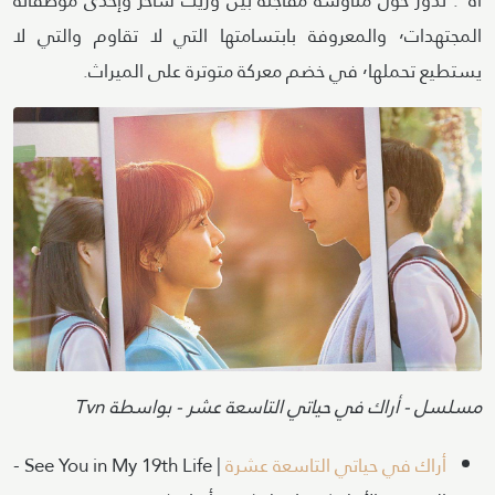
آه". تدور حول مناوشة مفاجئة بين وريث ساحر وإحدى موظفاته
المجتهدات٬ والمعروفة بابتسامتها التي لا تقاوم والتي لا
يستطيع تحملها٬ في خضم معركة متوترة على الميراث.
Image
Attribution
مسلسل - أراك في حياتي التاسعة عشر - بواسطة Tvn
أراك في حياتي التاسعة عشرة
| See You in My 19th Life -