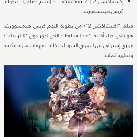
إكستراكشن 2 | Extraction 2 - (فيلم أصلي).. بطولة:
كريس هيمسوورث..
فيلم "إكستراكشن 2"٬ من بطولة النجم كريس هيمسوورث.
هو ثاني أجزاء أفلام "Extraction"٬ التي تدور حول "تايلر ريك"٬
مرتزق إسترالي من السوق السوداء٬ يكلف بمهمات سرية مكلفة
وخطيرة للغاية.
Image