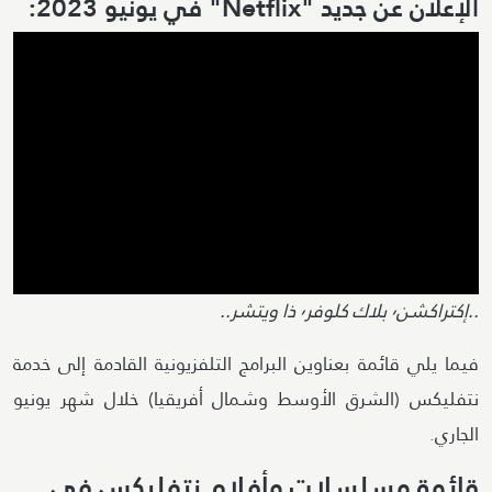
الإعلان عن جديد "Netflix" في يونيو 2023:
..إكتراكشن٬ بلاك كلوفر٬ ذا ويتشر..
فيما يلي قائمة بعناوين البرامج التلفزيونية القادمة إلى خدمة
نتفليكس (الشرق الأوسط وشمال أفريقيا) خلال شهر يونيو
الجاري.
قائمة مسلسلات وأفلام نتفليكس في