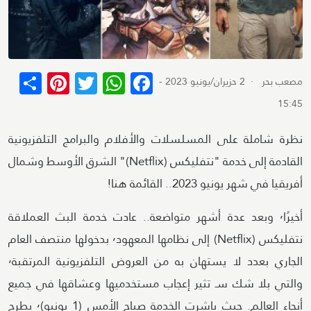
terest
re
WhatsApp
Twitter
Facebook
مصعب بحر
· 2 حزيران/يونيو 2023 -
15:45
نظرة شاملة على المسلسلات والأفلام والبرامج التلفزيونية
القادمة إلى خدمة "نتفليكس (Netflix)" الشرق الأوسط وشمال
أفريقيا في شهر يونيو 2023.. القائمة هنا!
أخيرًا٬ وبعد عدة أشهر متواضعة.. عادت خدمة البث العملاقة
نتفليكس (Netflix) إلى نظامها المعهود٬ بدخولها منتصف العام
الجاري بعدد لا يستهان به من العروض التلفزيونية المرتقبة٬
والتي بلا شك سـ تثير إعجاب مستخدميها وعشاقها في جميع
أنحاء العالم. حيث باشرت الخدمة صباح الأمس (1 يونيو)٬ بطرح