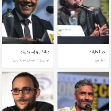
جينا كارانو
جيانكارلو إسبوزيتو
كارا دون
غيديون | "مارشال إمبراطوري"