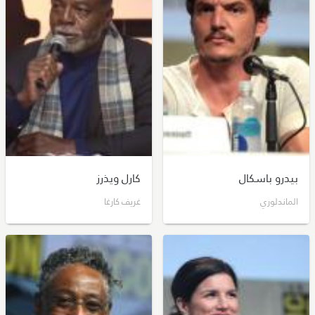
بيدرو باسكال
كارل ويذرز
الماندلوري
غريف كارغا