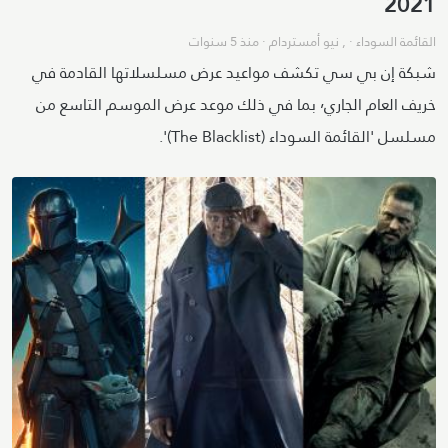
2021
القائمة السوداء
· ,
نيو أمستردام
·
منذ 5 سنوات
شبكة إن بي سي تكشف مواعيد عرض مسلسلاتها القادمة في
خريف العام الجاري٬ بما في ذلك موعد عرض الموسم التاسع من
مسلسل 'القائمة السوداء (The Blacklist)'.