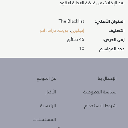
بعد الإفلات من قبضة العدالة لعقود.
The Blacklist
العنوان الأصلي:
إنجليزي
,
جريمة
,
دراما
,
لغز
التصنيف
45 دقائق
زمن العرض:
10
عدد المواسم
About
Policies
الإتصال بنا
عن الموقع
سياسة الخصوصية
الأخبار
شروط الاستخدام
الرئيسية
المسلسلات