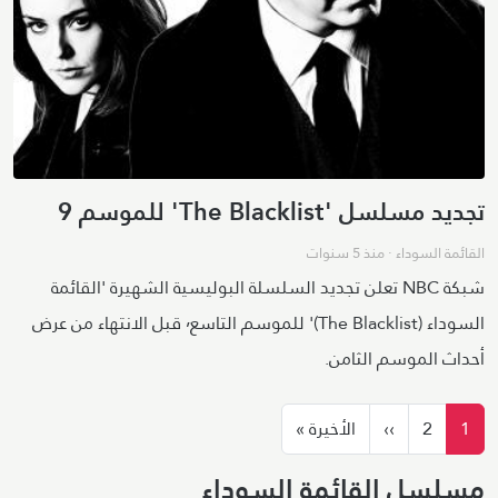
تجديد مسلسل 'The Blacklist' للموسم 9
القائمة السوداء
·
منذ 5 سنوات
شبكة NBC تعلن تجديد السلسلة البوليسية الشهيرة 'القائمة
السوداء (The Blacklist)' للموسم التاسع٬ قبل الانتهاء من عرض
أحداث الموسم الثامن.
ترقيم الصفحات
الصفحة التالية
الصفحة الأخيرة
1
2
››
الأخيرة »
مسلسل
القائمة السوداء