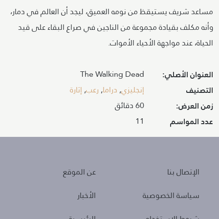
مساعد شريف يستيقظ من نومه العميق، ليجد أن العالم في دمار،
وأنه مكلف بقيادة مجموعة من الناجين في صراع البقاء على قيد
الحياة، عند مواجهة الأحياء الأموات.
The Walking Dead
العنوان الأصلي:
إنجليزي
,
دراما
,
رعب
,
إثارة
التصنيف
60 دقائق
زمن العرض:
11
عدد المواسم
About
Policies
الإتصال بنا
عن الموقع
سياسة الخصوصية
الأخبار
شروط الاستخدام
الرئيسية