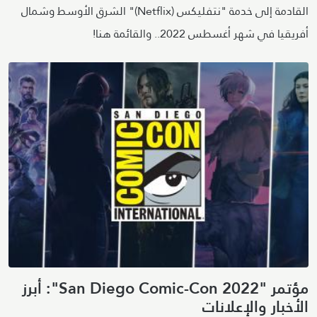
القادمة إلى خدمة "نتفليكس (Netflix)" الشرق الأوسط وشمال
أفريقيا في شهر أغسطس 2022.. والقائمة هنا!
مؤتمر "San Diego Comic-Con 2022": أبرز
الأخبار والإعلانات